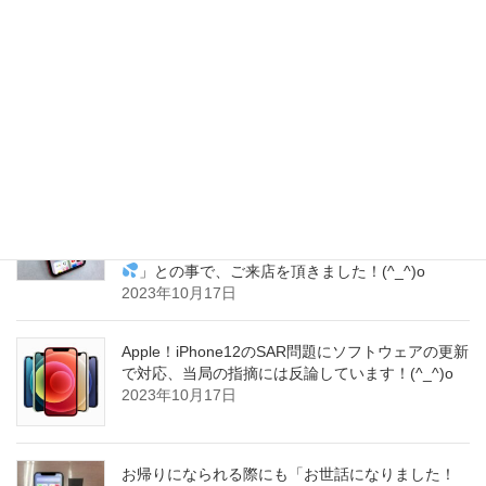
した！(^▽^)o
2023年10月18日
Apple直伝！中古iPhone購入時の確認リストをご紹
介致します！(^▽^)o
2023年10月18日
iPhoneのアウトカメラが破損していたようで、撮
影の際に毎回 左下の方に黒いシミみたいなのが映
って嫌なので、修理をお願いできますか～？(^_^;)
」との事で、ご来店を頂きました！(^_^)o
2023年10月17日
Apple！iPhone12のSAR問題にソフトウェアの更新
で対応、当局の指摘には反論しています！(^_^)o
2023年10月17日
お帰りになられる際にも「お世話になりました！