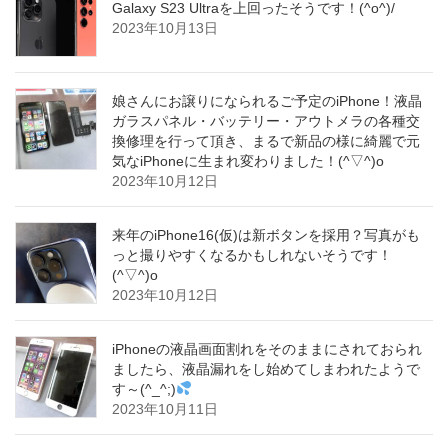
Galaxy S23 Ultraを上回ったそうです！(^o^)/
2023年10月13日
娘さんにお譲りになられるご予定のiPhone！液晶
ガラスパネル・バッテリー・アウトメラの各種交
換修理を行って頂き、まるで新品の様に綺麗で元
気なiPhoneに生まれ変わりました！(^▽^)o
2023年10月12日
来年のiPhone16(仮)は新ボタンを採用？写真がも
っと撮りやすくなるかもしれないそうです！
(^▽^)o
2023年10月12日
iPhoneの液晶画面割れをそのままにされておられ
ましたら、液晶漏れをし始めてしまわれたようで
す～(^_^;)
2023年10月11日