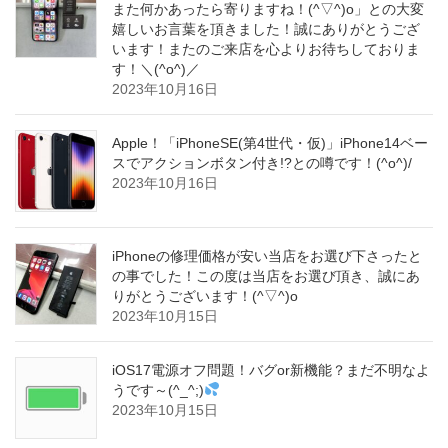
また何かあったら寄りますね！(^▽^)o」との大変
嬉しいお言葉を頂きました！誠にありがとうござ
います！またのご来店を心よりお待ちしておりま
す！＼(^o^)／
2023年10月16日
Apple！「iPhoneSE(第4世代・仮)」iPhone14ベー
スでアクションボタン付き!?との噂です！(^o^)/
2023年10月16日
iPhoneの修理価格が安い当店をお選び下さったと
の事でした！この度は当店をお選び頂き、誠にあ
りがとうございます！(^▽^)o
2023年10月15日
iOS17電源オフ問題！バグor新機能？まだ不明なよ
うです～(^_^;)
2023年10月15日