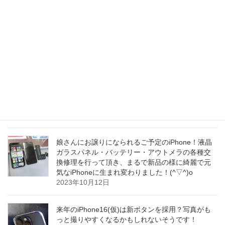
テリーの残量が急激に減り、充電量が安定しない
症状が出て参ります～
その症状がバッテリー劣
化の合図となりますので、そういった症状が出て
参りましたらできるだけお早めにバッテリー交換
修理を行って頂けたらと思います！(^_^)o
2023年10月13日
なんと！iPhone15ProMaxがバッテリー持続時間で
Galaxy S23 Ultraを上回ったそうです！(^o^)/
2023年10月13日
娘さんにお譲りになられるご予定のiPhone！液晶
ガラスパネル・バッテリー・アウトメラの各種交
換修理を行って頂き、まるで新品の様に綺麗で元
気なiPhoneに生まれ変わりました！(^▽^)o
2023年10月12日
来年のiPhone16(仮)は新ボタンを採用？写真がも
っと撮りやすくなるかもしれないそうです！