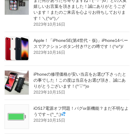
また何かあったら寄りますね！(^▽^)o」との大変
嬉しいお言葉を頂きました！誠にありがとうござ
います！またのご来店を心よりお待ちしておりま
す！＼(^o^)／
2023年10月16日
Apple！「iPhoneSE(第4世代・仮)」iPhone14ベー
スでアクションボタン付き!?との噂です！(^o^)/
2023年10月16日
iPhoneの修理価格が安い当店をお選び下さったと
の事でした！この度は当店をお選び頂き、誠にあ
りがとうございます！(^▽^)o
2023年10月15日
iOS17電源オフ問題！バグor新機能？まだ不明なよ
うです～(^_^;)
2023年10月15日