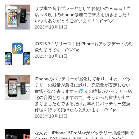
サブ機で音楽プレーヤとしてお使いのiPhone！当
店へ３度目のiPhone修理でご来店を頂きました！
いつもありがとうございます！＼(^o^)／
2023年10月14日
iOS16.7.1リリース！旧iPhoneもアップデートの対
象だそうです！(^▽^)o
2023年10月14日
iPhoneのバッテリーが劣化して参りますと、バッ
テリーの残量が急激に減り、充電量が安定しない
症状が出て参ります～
その症状がバッテリー劣
化の合図となりますので、そういった症状が出て
参りましたらできるだけお早めにバッテリー交換
修理を行って頂けたらと思います！(^_^)o
2023年10月13日
なんと！iPhone15ProMaxがバッテリー持続時間で
Galaxy S23 Ultraを上回ったそうです！(^o^)/