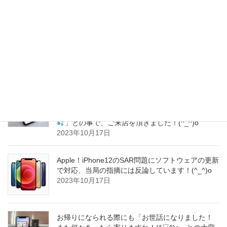
2023年10月18日
Apple直伝！中古iPhone購入時の確認リストをご紹
介致します！(^▽^)o
2023年10月18日
iPhoneのアウトカメラが破損していたようで、撮
影の際に毎回 左下の方に黒いシミみたいなのが映
って嫌なので、修理をお願いできますか～？(^_^;)
」との事で、ご来店を頂きました！(^_^)o
2023年10月17日
Apple！iPhone12のSAR問題にソフトウェアの更新
で対応、当局の指摘には反論しています！(^_^)o
2023年10月17日
お帰りになられる際にも「お世話になりました！