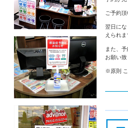
ご予約頂
翌日にな
えられま
また、予
お願い致
※原則 