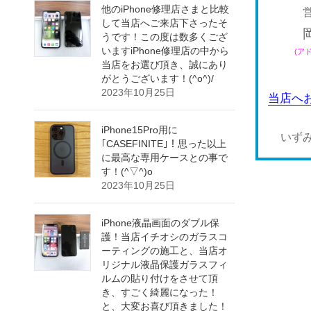
他のiPhone修理店さまと比較
営
して当店へご来店下さったそ
うです！この度は数多くござ
いますiPhone修理店の中から
(ア
当店をお選び頂き、誠にあり
がとうございます！(^o^)/
2023年10月25日
当店へ
iPhone15Pro用に
いず
｢CASEFINITE｣！思った以上
に最高な専用ケースとの事で
す！(^▽^)o
2023年10月25日
iPhone液晶画面のダブル保
護！当店イチオシのガラスコ
ーティングの施工と、当店オ
リジナル液晶保護ガラスフィ
ルムの貼り付けをさせて頂
き、すごく綺麗になった！
と、大変お喜び頂きました！