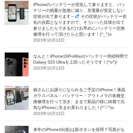
iPhoneのバッテリーが劣化して参りますと、バッ
テリーの残量が急激に減り、充電量が安定しない
症状が出て参ります～
その症状がバッテリー劣
化の合図となりますので、そういった症状が出て
参りましたらできるだけお早めにバッテリー交換
修理を行って頂けたらと思います！(^_^)o
2023年10月13日
なんと！iPhone15ProMaxがバッテリー持続時間で
Galaxy S23 Ultraを上回ったそうです！(^o^)/
2023年10月13日
娘さんにお譲りになられるご予定のiPhone！液晶
ガラスパネル・バッテリー・アウトメラの各種交
換修理を行って頂き、まるで新品の様に綺麗で元
気なiPhoneに生まれ変わりました！(^▽^)o
2023年10月12日
来年のiPhone16(仮)は新ボタンを採用？写真がも