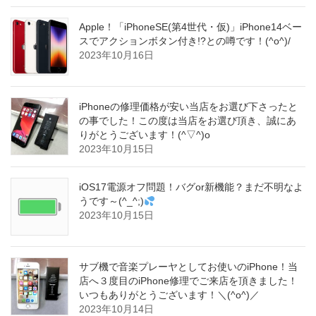
Apple！「iPhoneSE(第4世代・仮)」iPhone14ベー
スでアクションボタン付き!?との噂です！(^o^)/
2023年10月16日
iPhoneの修理価格が安い当店をお選び下さったと
の事でした！この度は当店をお選び頂き、誠にあ
りがとうございます！(^▽^)o
2023年10月15日
iOS17電源オフ問題！バグor新機能？まだ不明なよ
うです～(^_^;)
2023年10月15日
サブ機で音楽プレーヤとしてお使いのiPhone！当
店へ３度目のiPhone修理でご来店を頂きました！
いつもありがとうございます！＼(^o^)／
2023年10月14日