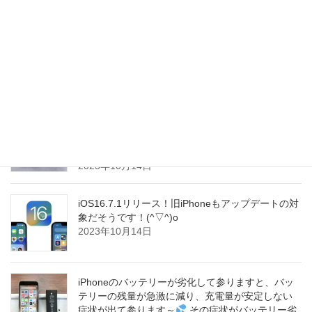
2023年10月15日
iOS17電源オフ問題！バグor新機能？まだ不明なよ
うです～(^_^;)
2023年10月15日
サブ機で音楽プレーヤとしてお使いのiPhone！当
店へ３度目のiPhone修理でご来店を頂きました！
いつもありがとうございます！＼(^o^)／
2023年10月14日
iOS16.7.1リリース！旧iPhoneもアップデートの対
象だそうです！(^▽^)o
2023年10月14日
iPhoneのバッテリーが劣化して参りますと、バッ
テリーの残量が急激に減り、充電量が安定しない
症状が出て参ります～
その症状がバッテリー劣