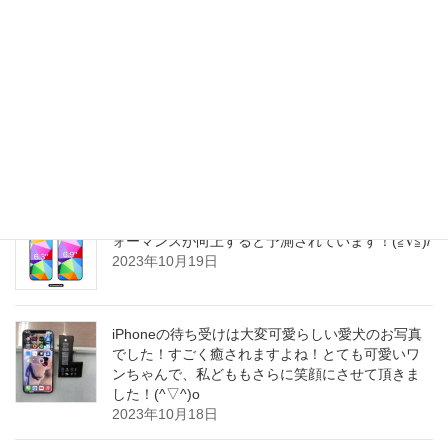
iPhone12シリーズをお使いのお客さまから、バッ
テリー交換修理のご依頼が一気に増えて参りまし
た！12シリーズですが、発売からのタイミング
で、一斉にバッテリー交換の時期を迎えている様
子でございます！(^_^)o
2023年10月19日
iPhone16Pro(仮)、Wi-Fi7と新しい5Gモデムでパフ
ォーマンスが向上すると予測されています！(≧∇≦)/
2023年10月19日
iPhoneの待ち受けは大変可愛らしい愛犬のお写真
でした！すごく癒されますよね！とても可愛いワ
ンちゃんで、私どももさらに笑顔にさせて頂きま
した！(^▽^)o
2023年10月18日