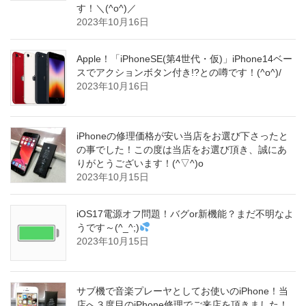
す！＼(^o^)／
2023年10月16日
Apple！「iPhoneSE(第4世代・仮)」iPhone14ベー
スでアクションボタン付き!?との噂です！(^o^)/
2023年10月16日
iPhoneの修理価格が安い当店をお選び下さったと
の事でした！この度は当店をお選び頂き、誠にあ
りがとうございます！(^▽^)o
2023年10月15日
iOS17電源オフ問題！バグor新機能？まだ不明なよ
うです～(^_^;)
2023年10月15日
サブ機で音楽プレーヤとしてお使いのiPhone！当
店へ３度目のiPhone修理でご来店を頂きました！