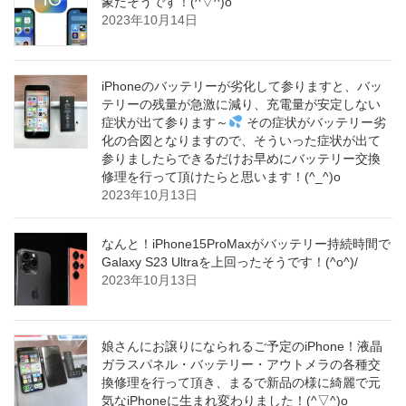
象だそうです！(^▽^)o
2023年10月14日
iPhoneのバッテリーが劣化して参りますと、バッ
テリーの残量が急激に減り、充電量が安定しない
症状が出て参ります～
その症状がバッテリー劣
化の合図となりますので、そういった症状が出て
参りましたらできるだけお早めにバッテリー交換
修理を行って頂けたらと思います！(^_^)o
2023年10月13日
なんと！iPhone15ProMaxがバッテリー持続時間で
Galaxy S23 Ultraを上回ったそうです！(^o^)/
2023年10月13日
娘さんにお譲りになられるご予定のiPhone！液晶
ガラスパネル・バッテリー・アウトメラの各種交
換修理を行って頂き、まるで新品の様に綺麗で元
気なiPhoneに生まれ変わりました！(^▽^)o