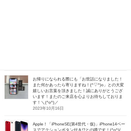
iPhoneのアウトカメラが破損していたようで、撮
影の際に毎回 左下の方に黒いシミみたいなのが映
って嫌なので、修理をお願いできますか～？(^_^;)
」との事で、ご来店を頂きました！(^_^)o
2023年10月17日
Apple！iPhone12のSAR問題にソフトウェアの更新
で対応、当局の指摘には反論しています！(^_^)o
2023年10月17日
お帰りになられる際にも「お世話になりました！
また何かあったら寄りますね！(^▽^)o」との大変
嬉しいお言葉を頂きました！誠にありがとうござ
います！またのご来店を心よりお待ちしておりま
す！＼(^o^)／
2023年10月16日
Apple！「iPhoneSE(第4世代・仮)」iPhone14ベー
スでアクションボタン付き!?との噂です！(^o^)/