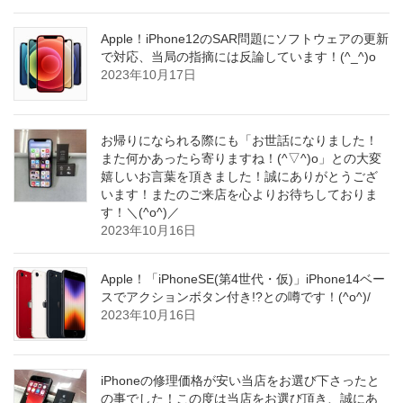
Apple！iPhone12のSAR問題にソフトウェアの更新
で対応、当局の指摘には反論しています！(^_^)o
2023年10月17日
お帰りになられる際にも「お世話になりました！
また何かあったら寄りますね！(^▽^)o」との大変
嬉しいお言葉を頂きました！誠にありがとうござ
います！またのご来店を心よりお待ちしておりま
す！＼(^o^)／
2023年10月16日
Apple！「iPhoneSE(第4世代・仮)」iPhone14ベー
スでアクションボタン付き!?との噂です！(^o^)/
2023年10月16日
iPhoneの修理価格が安い当店をお選び下さったと
の事でした！この度は当店をお選び頂き、誠にあ