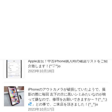
ォーマンスが向上すると予測されています！(≧∇≦)/
2023年10月19日
iPhoneの待ち受けは大変可愛らしい愛犬のお写真
でした！すごく癒されますよね！とても可愛いワ
ンちゃんで、私どももさらに笑顔にさせて頂きま
した！(^▽^)o
2023年10月18日
Apple直伝！中古iPhone購入時の確認リストをご紹
介致します！(^▽^)o
2023年10月18日
iPhoneのアウトカメラが破損していたようで、撮
影の際に毎回 左下の方に黒いシミみたいなのが映
って嫌なので、修理をお願いできますか～？(^_^;)
」との事で、ご来店を頂きました！(^_^)o
2023年10月17日