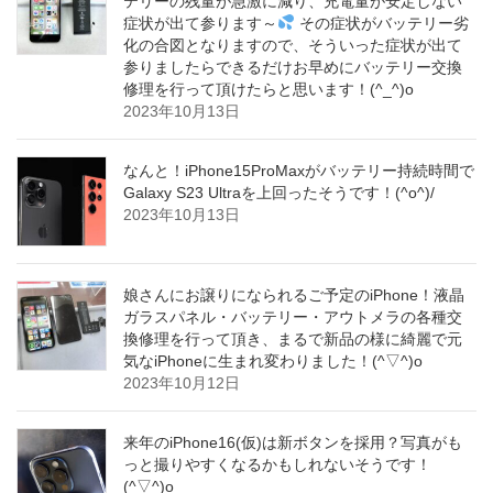
テリーの残量が急激に減り、充電量が安定しない
症状が出て参ります～
その症状がバッテリー劣
化の合図となりますので、そういった症状が出て
参りましたらできるだけお早めにバッテリー交換
修理を行って頂けたらと思います！(^_^)o
2023年10月13日
なんと！iPhone15ProMaxがバッテリー持続時間で
Galaxy S23 Ultraを上回ったそうです！(^o^)/
2023年10月13日
娘さんにお譲りになられるご予定のiPhone！液晶
ガラスパネル・バッテリー・アウトメラの各種交
換修理を行って頂き、まるで新品の様に綺麗で元
気なiPhoneに生まれ変わりました！(^▽^)o
2023年10月12日
来年のiPhone16(仮)は新ボタンを採用？写真がも
っと撮りやすくなるかもしれないそうです！
(^▽^)o