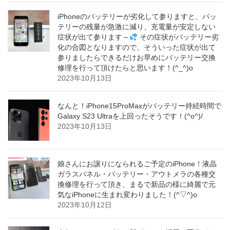
iPhoneのバッテリーが劣化して参りますと、バッ
テリーの残量が急激に減り、充電量が安定しない
症状が出て参ります～
その症状がバッテリー劣
化の合図となりますので、そういった症状が出て
参りましたらできるだけお早めにバッテリー交換
修理を行って頂けたらと思います！(^_^)o
2023年10月13日
なんと！iPhone15ProMaxがバッテリー持続時間で
Galaxy S23 Ultraを上回ったそうです！(^o^)/
2023年10月13日
娘さんにお譲りになられるご予定のiPhone！液晶
ガラスパネル・バッテリー・アウトメラの各種交
換修理を行って頂き、まるで新品の様に綺麗で元
気なiPhoneに生まれ変わりました！(^▽^)o
2023年10月12日