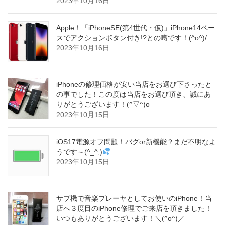
2023年10月16日
Apple！「iPhoneSE(第4世代・仮)」iPhone14ベー
スでアクションボタン付き!?との噂です！(^o^)/
2023年10月16日
iPhoneの修理価格が安い当店をお選び下さったと
の事でした！この度は当店をお選び頂き、誠にあ
りがとうございます！(^▽^)o
2023年10月15日
iOS17電源オフ問題！バグor新機能？まだ不明なよ
うです～(^_^;)
2023年10月15日
サブ機で音楽プレーヤとしてお使いのiPhone！当
店へ３度目のiPhone修理でご来店を頂きました！
いつもありがとうございます！＼(^o^)／