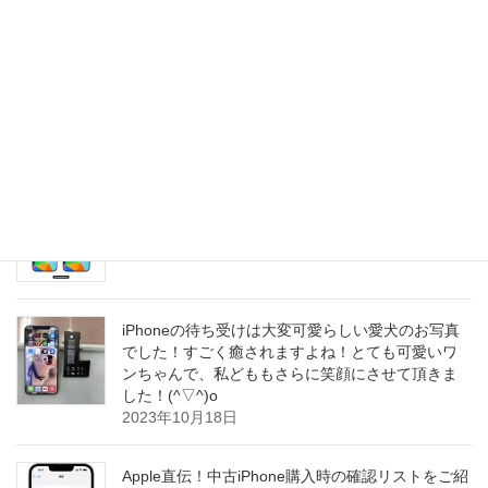
iPhone12シリーズをお使いのお客さまから、バッ
テリー交換修理のご依頼が一気に増えて参りまし
た！12シリーズですが、発売からのタイミング
で、一斉にバッテリー交換の時期を迎えている様
子でございます！(^_^)o
2023年10月19日
iPhone16Pro(仮)、Wi-Fi7と新しい5Gモデムでパフ
ォーマンスが向上すると予測されています！(≧∇≦)/
2023年10月19日
iPhoneの待ち受けは大変可愛らしい愛犬のお写真
でした！すごく癒されますよね！とても可愛いワ
ンちゃんで、私どももさらに笑顔にさせて頂きま
した！(^▽^)o
2023年10月18日
Apple直伝！中古iPhone購入時の確認リストをご紹