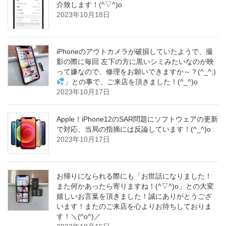
介致します！(^▽^)o
2023年10月18日
iPhoneのアウトカメラが破損していたようで、撮
影の際に毎回 左下の方に黒いシミみたいなのが映
って嫌なので、修理をお願いできますか～？(^_^;)
」との事で、ご来店を頂きました！(^_^)o
2023年10月17日
Apple！iPhone12のSAR問題にソフトウェアの更新
で対応、当局の指摘には反論しています！(^_^)o
2023年10月17日
お帰りになられる際にも「お世話になりました！
また何かあったら寄りますね！(^▽^)o」との大変
嬉しいお言葉を頂きました！誠にありがとうござ
います！またのご来店を心よりお待ちしておりま
す！＼(^o^)／