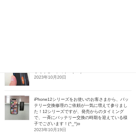
iPhoneを誤って落とされてしまわれてから、タッ
チ操作が効かなくなってしまわれたそうで、当店
のiPhone液晶ガラスパネル交換修理で、サクッと
短時間でお安く！正常にタッチ操作ができる
iPhoneに復旧致しました！(^o^)/
2023年10月20日
iPhone15Proの｢アクションボタン誤爆問題｣が解消
しそうとの事です！(^o^)/
2023年10月20日
iPhone12シリーズをお使いのお客さまから、バッ
テリー交換修理のご依頼が一気に増えて参りまし
た！12シリーズですが、発売からのタイミング
で、一斉にバッテリー交換の時期を迎えている様
子でございます！(^_^)o
2023年10月19日