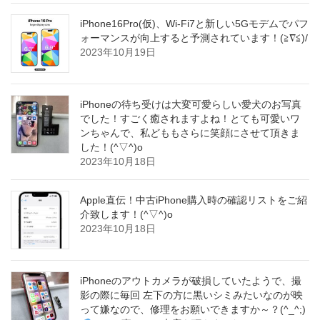
iPhone16Pro(仮)、Wi-Fi7と新しい5Gモデムでパフ
ォーマンスが向上すると予測されています！(≧∇≦)/
2023年10月19日
iPhoneの待ち受けは大変可愛らしい愛犬のお写真
でした！すごく癒されますよね！とても可愛いワ
ンちゃんで、私どももさらに笑顔にさせて頂きま
した！(^▽^)o
2023年10月18日
Apple直伝！中古iPhone購入時の確認リストをご紹
介致します！(^▽^)o
2023年10月18日
iPhoneのアウトカメラが破損していたようで、撮
影の際に毎回 左下の方に黒いシミみたいなのが映
って嫌なので、修理をお願いできますか～？(^_^;)