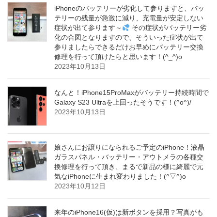
iPhoneのバッテリーが劣化して参りますと、バッ
テリーの残量が急激に減り、充電量が安定しない
症状が出て参ります～
その症状がバッテリー劣
化の合図となりますので、そういった症状が出て
参りましたらできるだけお早めにバッテリー交換
修理を行って頂けたらと思います！(^_^)o
2023年10月13日
なんと！iPhone15ProMaxがバッテリー持続時間で
Galaxy S23 Ultraを上回ったそうです！(^o^)/
2023年10月13日
娘さんにお譲りになられるご予定のiPhone！液晶
ガラスパネル・バッテリー・アウトメラの各種交
換修理を行って頂き、まるで新品の様に綺麗で元
気なiPhoneに生まれ変わりました！(^▽^)o
2023年10月12日
来年のiPhone16(仮)は新ボタンを採用？写真がも