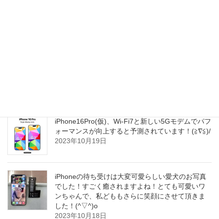
しそうとの事です！(^o^)/
2023年10月20日
iPhone12シリーズをお使いのお客さまから、バッ
テリー交換修理のご依頼が一気に増えて参りまし
た！12シリーズですが、発売からのタイミング
で、一斉にバッテリー交換の時期を迎えている様
子でございます！(^_^)o
2023年10月19日
iPhone16Pro(仮)、Wi-Fi7と新しい5Gモデムでパフ
ォーマンスが向上すると予測されています！(≧∇≦)/
2023年10月19日
iPhoneの待ち受けは大変可愛らしい愛犬のお写真
でした！すごく癒されますよね！とても可愛いワ
ンちゃんで、私どももさらに笑顔にさせて頂きま
した！(^▽^)o
2023年10月18日