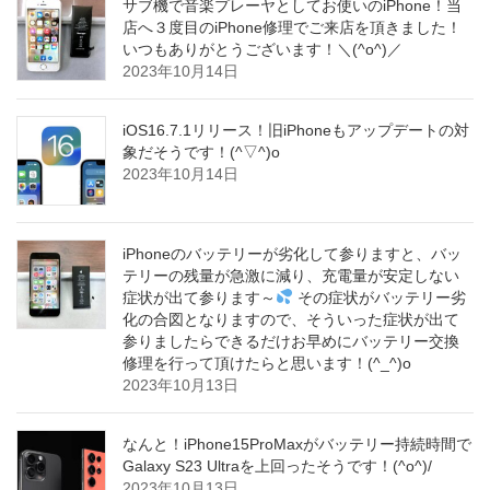
サブ機で音楽プレーヤとしてお使いのiPhone！当
店へ３度目のiPhone修理でご来店を頂きました！
いつもありがとうございます！＼(^o^)／
2023年10月14日
iOS16.7.1リリース！旧iPhoneもアップデートの対
象だそうです！(^▽^)o
2023年10月14日
iPhoneのバッテリーが劣化して参りますと、バッ
テリーの残量が急激に減り、充電量が安定しない
症状が出て参ります～
その症状がバッテリー劣
化の合図となりますので、そういった症状が出て
参りましたらできるだけお早めにバッテリー交換
修理を行って頂けたらと思います！(^_^)o
2023年10月13日
なんと！iPhone15ProMaxがバッテリー持続時間で
Galaxy S23 Ultraを上回ったそうです！(^o^)/
2023年10月13日