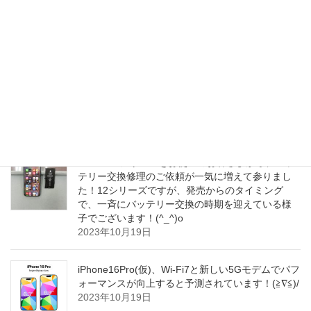
のiPhone液晶ガラスパネル交換修理で、サクッと
短時間でお安く！正常にタッチ操作ができる
iPhoneに復旧致しました！(^o^)/
2023年10月20日
iPhone15Proの｢アクションボタン誤爆問題｣が解消
しそうとの事です！(^o^)/
2023年10月20日
iPhone12シリーズをお使いのお客さまから、バッ
テリー交換修理のご依頼が一気に増えて参りまし
た！12シリーズですが、発売からのタイミング
で、一斉にバッテリー交換の時期を迎えている様
子でございます！(^_^)o
2023年10月19日
iPhone16Pro(仮)、Wi-Fi7と新しい5Gモデムでパフ
ォーマンスが向上すると予測されています！(≧∇≦)/
2023年10月19日