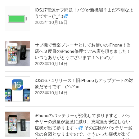
iOS17電源オフ問題！バグor新機能？まだ不明なよ
うです～(^_^;)
2023年10月15日
サブ機で音楽プレーヤとしてお使いのiPhone！当
店へ３度目のiPhone修理でご来店を頂きました！
いつもありがとうございます！＼(^o^)／
2023年10月14日
iOS16.7.1リリース！旧iPhoneもアップデートの対
象だそうです！(^▽^)o
2023年10月14日
iPhoneのバッテリーが劣化して参りますと、バッ
テリーの残量が急激に減り、充電量が安定しない
症状が出て参ります～
その症状がバッテリー劣
化の合図となりますので、そういった症状が出て