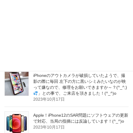
iPhoneの待ち受けは大変可愛らしい愛犬のお写真
でした！すごく癒されますよね！とても可愛いワ
ンちゃんで、私どももさらに笑顔にさせて頂きま
した！(^▽^)o
2023年10月18日
Apple直伝！中古iPhone購入時の確認リストをご紹
介致します！(^▽^)o
2023年10月18日
iPhoneのアウトカメラが破損していたようで、撮
影の際に毎回 左下の方に黒いシミみたいなのが映
って嫌なので、修理をお願いできますか～？(^_^;)
」との事で、ご来店を頂きました！(^_^)o
2023年10月17日
Apple！iPhone12のSAR問題にソフトウェアの更新
で対応、当局の指摘には反論しています！(^_^)o
2023年10月17日