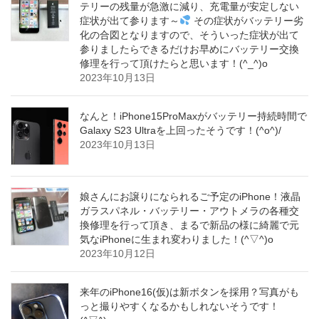
テリーの残量が急激に減り、充電量が安定しない
症状が出て参ります～
その症状がバッテリー劣
化の合図となりますので、そういった症状が出て
参りましたらできるだけお早めにバッテリー交換
修理を行って頂けたらと思います！(^_^)o
2023年10月13日
なんと！iPhone15ProMaxがバッテリー持続時間で
Galaxy S23 Ultraを上回ったそうです！(^o^)/
2023年10月13日
娘さんにお譲りになられるご予定のiPhone！液晶
ガラスパネル・バッテリー・アウトメラの各種交
換修理を行って頂き、まるで新品の様に綺麗で元
気なiPhoneに生まれ変わりました！(^▽^)o
2023年10月12日
来年のiPhone16(仮)は新ボタンを採用？写真がも
っと撮りやすくなるかもしれないそうです！