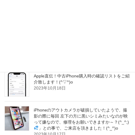
iPhone16Pro(仮)、Wi-Fi7と新しい5Gモデムでパフ
ォーマンスが向上すると予測されています！(≧∇≦)/
2023年10月19日
iPhoneの待ち受けは大変可愛らしい愛犬のお写真
でした！すごく癒されますよね！とても可愛いワ
ンちゃんで、私どももさらに笑顔にさせて頂きま
した！(^▽^)o
2023年10月18日
Apple直伝！中古iPhone購入時の確認リストをご紹
介致します！(^▽^)o
2023年10月18日
iPhoneのアウトカメラが破損していたようで、撮
影の際に毎回 左下の方に黒いシミみたいなのが映
って嫌なので、修理をお願いできますか～？(^_^;)
」との事で、ご来店を頂きました！(^_^)o
2023年10月17日