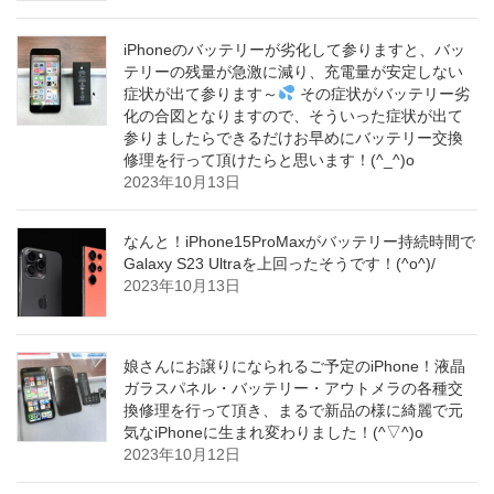
iPhoneのバッテリーが劣化して参りますと、バッ
テリーの残量が急激に減り、充電量が安定しない
症状が出て参ります～
その症状がバッテリー劣
化の合図となりますので、そういった症状が出て
参りましたらできるだけお早めにバッテリー交換
修理を行って頂けたらと思います！(^_^)o
2023年10月13日
なんと！iPhone15ProMaxがバッテリー持続時間で
Galaxy S23 Ultraを上回ったそうです！(^o^)/
2023年10月13日
娘さんにお譲りになられるご予定のiPhone！液晶
ガラスパネル・バッテリー・アウトメラの各種交
換修理を行って頂き、まるで新品の様に綺麗で元
気なiPhoneに生まれ変わりました！(^▽^)o
2023年10月12日