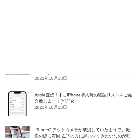
2023年10月19日
iPhone16Pro(仮)、Wi-Fi7と新しい5Gモデムでパフ
ォーマンスが向上すると予測されています！(≧∇≦)/
2023年10月19日
iPhoneの待ち受けは大変可愛らしい愛犬のお写真
でした！すごく癒されますよね！とても可愛いワ
ンちゃんで、私どももさらに笑顔にさせて頂きま
した！(^▽^)o
2023年10月18日
Apple直伝！中古iPhone購入時の確認リストをご紹
介致します！(^▽^)o
2023年10月18日
iPhoneのアウトカメラが破損していたようで、撮
影の際に毎回 左下の方に黒いシミみたいなのが映