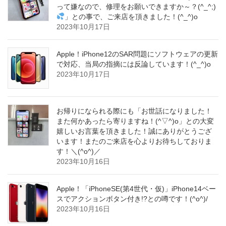
って嫌なので、修理をお願いできますか～？(^_^;)
」との事で、ご来店を頂きました！(^_^)o
2023年10月17日
Apple！iPhone12のSAR問題にソフトウェアの更新
で対応、当局の指摘には反論しています！(^_^)o
2023年10月17日
お帰りになられる際にも「お世話になりました！
また何かあったら寄りますね！(^▽^)o」との大変
嬉しいお言葉を頂きました！誠にありがとうござ
います！またのご来店を心よりお待ちしておりま
す！＼(^o^)／
2023年10月16日
Apple！「iPhoneSE(第4世代・仮)」iPhone14ベー
スでアクションボタン付き!?との噂です！(^o^)/
2023年10月16日