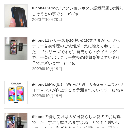
iPhone15Proの｢アクションボタン誤爆問題｣が解消
しそうとの事です！(^o^)/
2023年10月20日
iPhone12シリーズをお使いのお客さまから、バッ
テリー交換修理のご依頼が一気に増えて参りまし
た！12シリーズですが、発売からのタイミング
で、一斉にバッテリー交換の時期を迎えている様
子でございます！(^_^)o
2023年10月19日
iPhone16Pro(仮)、Wi-Fi7と新しい5Gモデムでパフ
ォーマンスが向上すると予測されています！(≧∇≦)/
2023年10月19日
iPhoneの待ち受けは大変可愛らしい愛犬のお写真
でした！すごく癒されますよね！とても可愛いワ
ンちゃんで、私どももさらに笑顔にさせて頂きま