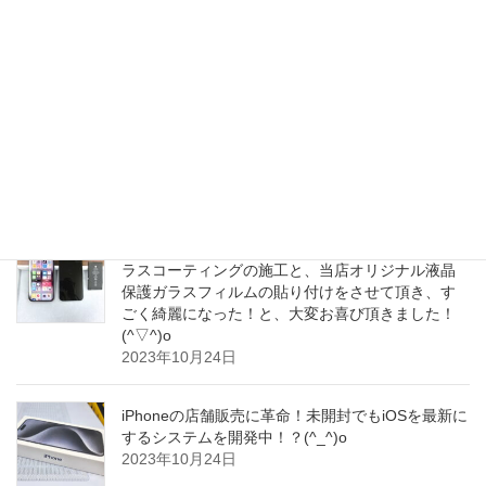
さったそうです！この度は数多くございます
iPhone修理店の中から当店をお選び頂き、誠にあ
りがとうございます！(^o^)/
2023年10月25日
iPhone15Pro用に｢CASEFINITE｣！思った以上に最
高な専用ケースとの事です！(^▽^)o
2023年10月25日
iPhone液晶画面のダブル保護！当店イチオシのガ
ラスコーティングの施工と、当店オリジナル液晶
保護ガラスフィルムの貼り付けをさせて頂き、す
ごく綺麗になった！と、大変お喜び頂きました！
(^▽^)o
2023年10月24日
iPhoneの店舗販売に革命！未開封でもiOSを最新に
するシステムを開発中！？(^_^)o
2023年10月24日