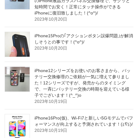
のiPhone液晶ガラスパネル交換修理で、サクッと
短時間でお安く！正常にタッチ操作ができる
iPhoneに復旧致しました！(^o^)/
2023年10月20日
iPhone15Proの｢アクションボタン誤爆問題｣が解消
しそうとの事です！(^o^)/
2023年10月20日
iPhone12シリーズをお使いのお客さまから、バッ
テリー交換修理のご依頼が一気に増えて参りまし
た！12シリーズですが、発売からのタイミング
で、一斉にバッテリー交換の時期を迎えている様
子でございます！(^_^)o
2023年10月19日
iPhone16Pro(仮)、Wi-Fi7と新しい5Gモデムでパフ
ォーマンスが向上すると予測されています！(≧∇≦)/
2023年10月19日