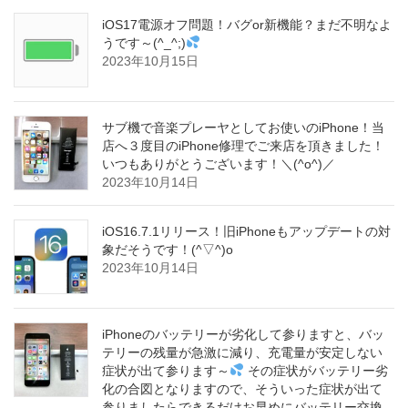
iOS17電源オフ問題！バグor新機能？まだ不明なよ
うです～(^_^;)
2023年10月15日
サブ機で音楽プレーヤとしてお使いのiPhone！当
店へ３度目のiPhone修理でご来店を頂きました！
いつもありがとうございます！＼(^o^)／
2023年10月14日
iOS16.7.1リリース！旧iPhoneもアップデートの対
象だそうです！(^▽^)o
2023年10月14日
iPhoneのバッテリーが劣化して参りますと、バッ
テリーの残量が急激に減り、充電量が安定しない
症状が出て参ります～
その症状がバッテリー劣
化の合図となりますので、そういった症状が出て
参りましたらできるだけお早めにバッテリー交換