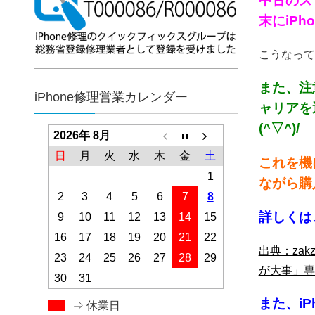
中古のス
末にiPh
こうなって
また、注
iPhone修理営業カレンダー
ャリアを
(^▽^)/
2026年 8月
日
月
火
水
木
金
土
これを機
1
ながら購
2
3
4
5
6
7
8
詳しくは
9
10
11
12
13
14
15
16
17
18
19
20
21
22
出典：za
23
24
25
26
27
28
29
が大事」専
30
31
また、i
⇒ 休業日