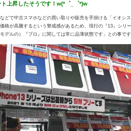
ント上昇したそうです！w(*゜_゜*)w
などで中古スマホなどの買い取りや販売を手掛ける「イオシス」
価格が高騰するという警戒感があるため、現行の『13』シリー
モデルの）『プロ』に関しては常に品薄状態です」との事です！(