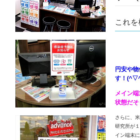
これを
円安や物
す！(^▽^
メイン端
状態だそう
さらに、米
研究所が１
イン端末に