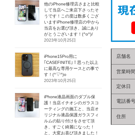
他のiPhone修理店さまと比較
して当店へご来店下さったそ
うです！この度は数多くござ
いますiPhone修理店の中から
当店をお選び頂き、誠にあり
がとうございます！(^o^)/
2023年10月25日
店舗名
iPhone15Pro用に
｢CASEFINITE｣！思った以上
に最高な専用ケースとの事で
営業時
す！(^▽^)o
2023年10月25日
定休日
iPhone液晶画面のダブル保
電話番
護！当店イチオシのガラスコ
ーティングの施工と、当店オ
リジナル液晶保護ガラスフィ
住所
ルムの貼り付けをさせて頂
き、すごく綺麗になった！
と、大変お喜び頂きました！