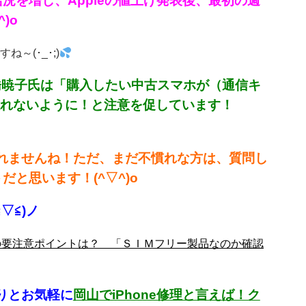
を増し、Appleの値上げ発表後、最初の週
)o
(･_･;)
橋暁子氏は「購入したい中古スマホが（通信キ
忘れないように！と注意を促しています！
しれませんね！ただ、まだ不慣れな方は、質問し
と思います！(^▽^)o
▽≦)ノ
時の要注意ポイントは？ 「ＳＩＭフリー製品なのか確認
りとお気軽に
岡山でiPhone修理と言えば！ク