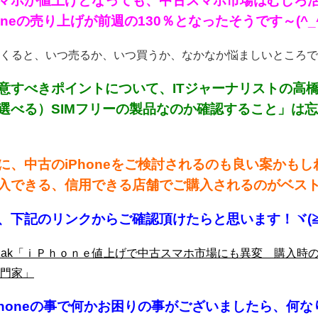
マホが値上げとなっても、中古スマホ市場はむしろ活況
oneの売り上げが前週の130％となったそうです～(^_^
くると、いつ売るか、いつ買うか、なかなか悩ましいところですね～
意すべきポイントについて、ITジャーナリストの高
選べる）SIMフリーの製品なのか確認すること」は
に、中古のiPhoneをご検討されるのも良い案かも
入できる、信用できる店舗でご購入されるのがベストだ
、下記のリンクからご確認頂けたらと思います！ヾ(≧
kzak「ｉＰｈｏｎｅ値上げで中古スマホ市場にも異変 購入
門家」
Phoneの事で何かお困り
の事がございましたら、何な