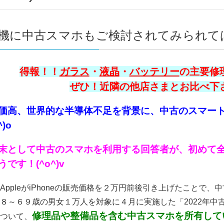
機に中古スマホもご検討されてみられてはい
得報！！
ガラス
・
液晶
・
バッテリー
の主要修理
ぜひ！近隣の他店さまとお比べ下さい
価高、世界的な半導体不足を背景に、中古のスマー
)o
末として中古のスマホを利用する回答者が、初めて
です！(^o^)v
AppleがiPhoneの販売価格を２万円前後引き上げたこと
８～６９歳の男女１万人を対象に４月に実施した「2022年中
修理品や整備品を含む中古スマホを所有してい
ついて、