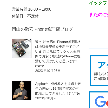
イックフ
営業時間 10:00～19:00
またのご
休業日 不定休
岡山の激安iPhone修理店ブログ
皆さま!当店のiPhone修理価格
は地域最安値を更新中でござ
います!当店にてサクッと短時
間でお安く!快適なiPhoneに復
活して頂けたらと思います!
(^o^)/
2023年10月26日
Appleが生成AI導入を加速！来
年のiPhone16(仮)で実装の可
能性が出てきました！(^▽^)o
2023年10月26日