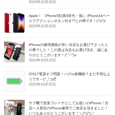
2023年10月16日
Apple！「iPhoneSE(第4世代・仮)」iPhone14ベー
スでアクションボタン付き!?との噂です！(^o^)/
2023年10月16日
iPhoneの修理価格が安い当店をお選び下さったと
の事でした！この度は当店をお選び頂き、誠にあ
りがとうございます！(^▽^)o
2023年10月15日
iOS17電源オフ問題！バグor新機能？まだ不明なよ
うです～(^_^;)
2023年10月15日
サブ機で音楽プレーヤとしてお使いのiPhone！当
店へ３度目のiPhone修理でご来店を頂きました！
いつもありがとうございます！＼(^o^)／