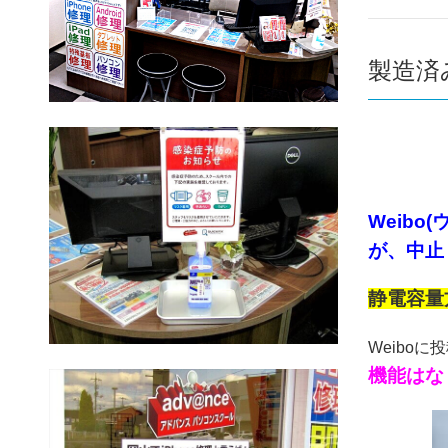
製造済み
Weibo
が、中止
静電容量
Weiboに
機能はな