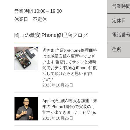
営業時
営業時間 10:00～19:00
休業日 不定休
定休日
岡山の激安iPhone修理店ブログ
電話番
住所
皆さま!当店のiPhone修理価格
は地域最安値を更新中でござ
います!当店にてサクッと短時
間でお安く!快適なiPhoneに復
活して頂けたらと思います!
(^o^)/
2023年10月26日
Appleが生成AI導入を加速！来
年のiPhone16(仮)で実装の可
能性が出てきました！(^▽^)o
2023年10月26日