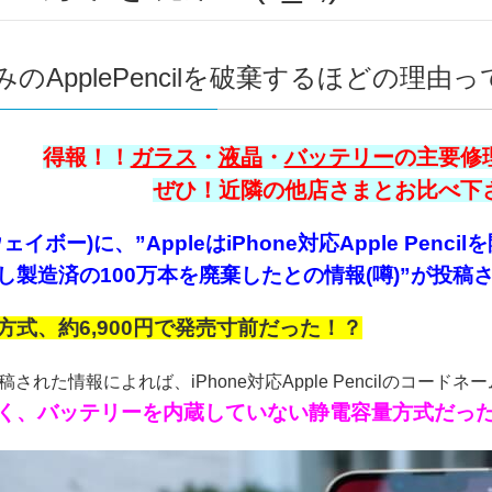
のApplePencilを破棄するほどの理由って
得報！！
ガラス
・
液晶
・
バッテリー
の主要修理
ぜひ！近隣の他店さまとお比べ下さい
(ウェイボー)に、”AppleはiPhone対応Apple P
し製造済の100万本を廃棄したとの情報(噂)”が投稿され
方式、約6,900円で発売寸前だった！？
投稿された情報によれば、iPhone対応Apple Pencilのコードネーム
く、バッテリーを内蔵していない静電容量方式だっ