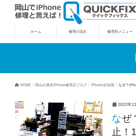
ホーム
修理の流れ
修理別メニュー
HOME
岡山の激安iPhone修理店ブログ
iPhone豆知識
なぜ？iPh
2022年1
なぜ？iPhone対応Apple Pencil(ペンシル)開発も、発表直前に中
止！1