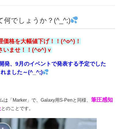
何でしょうか？(^_^;)
価格を大幅値下げ！！(^o^)！
ませ！！(^o^)ｖ
encilを開発、9月のイベントで発表する予定でした
ました～(^_^;)
筆圧感知
は「Marker」で、Galaxy用S-Penと同様、
た
とのことです。