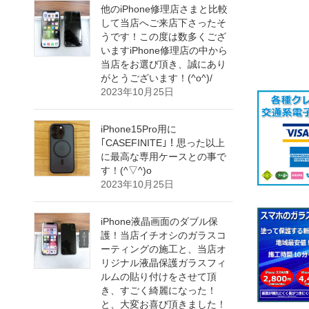
他のiPhone修理店さまと比較
して当店へご来店下さったそ
うです！この度は数多くござ
いますiPhone修理店の中から
当店をお選び頂き、誠にあり
がとうございます！(^o^)/
2023年10月25日
iPhone15Pro用に
｢CASEFINITE｣！思った以上
に最高な専用ケースとの事で
す！(^▽^)o
2023年10月25日
iPhone液晶画面のダブル保
護！当店イチオシのガラスコ
ーティングの施工と、当店オ
リジナル液晶保護ガラスフィ
ルムの貼り付けをさせて頂
き、すごく綺麗になった！
と、大変お喜び頂きました！