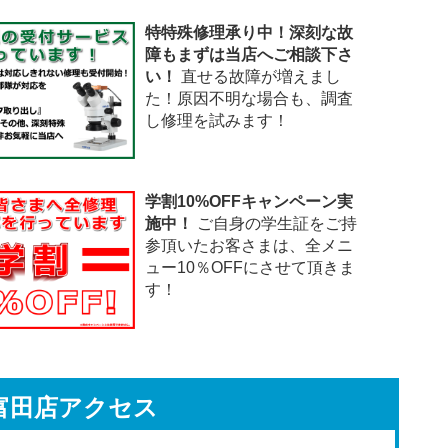
特特殊修理承り中！深刻な故
障もまずは当店へご相談下さ
い！
直せる故障が増えまし
た！原因不明な場合も、調査
し修理を試みます！
学割10%OFFキャンペーン実
施中！
ご自身の学生証をご持
参頂いたお客さまは、全メニ
ュー10％OFFにさせて頂きま
す！
富田店アクセス