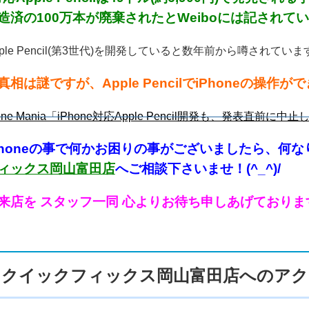
済の100万本が廃棄されたとWeiboには記されています
Apple Pencil(第3世代)を開発していると数年前から噂され
相は謎ですが、Apple PencilでiPhoneの操作が
ne Mania「iPhone対応Apple Pencil開発も、発表直前に中
Phoneの事で何かお困り
の事がございましたら、何な
ィックス岡山富田店
へご相談下さいませ！(^_^)/
来店を スタッフ一同 心よりお待ち申しあげております！！
クイックフィックス岡山富田店へのアク