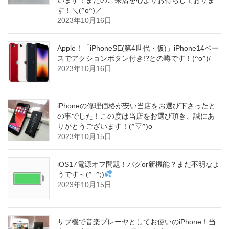
います！またのご来店を心よりお待ちしておりま
す！＼(^o^)／
2023年10月16日
Apple！「iPhoneSE(第4世代・仮)」iPhone14ベー
スでアクションボタン付き!?との噂です！(^o^)/
2023年10月16日
iPhoneの修理価格が安い当店をお選び下さったと
の事でした！この度は当店をお選び頂き、誠にあ
りがとうございます！(^▽^)o
2023年10月15日
iOS17電源オフ問題！バグor新機能？まだ不明なよ
うです～(^_^;)
2023年10月15日
サブ機で音楽プレーヤとしてお使いのiPhone！当