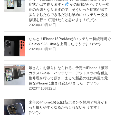
症状が出て参ります～
その症状がバッテリー劣
化の合図となりますので、そういった症状が出て
参りましたらできるだけお早めにバッテリー交換
修理を行って頂けたらと思います！(^_^)o
2023年10月13日
なんと！iPhone15ProMaxがバッテリー持続時間で
Galaxy S23 Ultraを上回ったそうです！(^o^)/
2023年10月13日
娘さんにお譲りになられるご予定のiPhone！液晶
ガラスパネル・バッテリー・アウトメラの各種交
換修理を行って頂き、まるで新品の様に綺麗で元
気なiPhoneに生まれ変わりました！(^▽^)o
2023年10月12日
来年のiPhone16(仮)は新ボタンを採用？写真がも
っと撮りやすくなるかもしれないそうです！
(^▽^)o