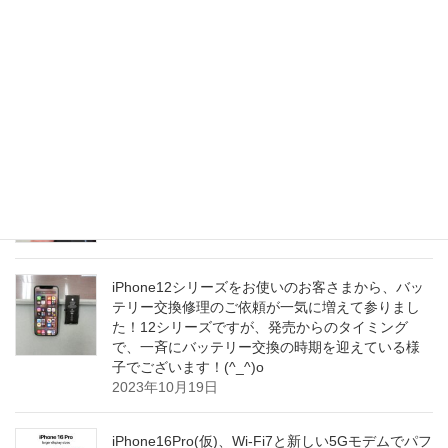
iPhoneを誤って落とされてしまわれてから、タッ
チ操作が効かなくなってしまわれたそうで、当店
のiPhone液晶ガラスパネル交換修理で、サクッと
短時間でお安く！正常にタッチ操作ができる
iPhoneに復旧致しました！(^o^)/
2023年10月20日
iPhone15Proの｢アクションボタン誤爆問題｣が解消
しそうとの事です！(^o^)/
2023年10月20日
iPhone12シリーズをお使いのお客さまから、バッ
テリー交換修理のご依頼が一気に増えて参りまし
た！12シリーズですが、発売からのタイミング
で、一斉にバッテリー交換の時期を迎えている様
子でございます！(^_^)o
2023年10月19日
iPhone16Pro(仮)、Wi-Fi7と新しい5Gモデムでパフ