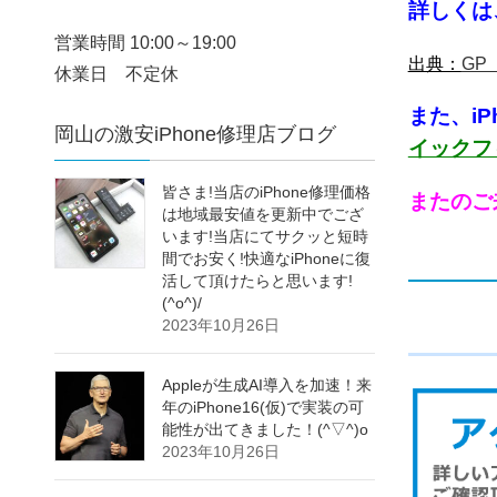
詳しくは
営業時間 10:00～19:00
出典：
GP
休業日 不定休
また、i
岡山の激安iPhone修理店ブログ
イックフ
皆さま!当店のiPhone修理価格
またのご
は地域最安値を更新中でござ
います!当店にてサクッと短時
間でお安く!快適なiPhoneに復
活して頂けたらと思います!
(^o^)/
2023年10月26日
Appleが生成AI導入を加速！来
年のiPhone16(仮)で実装の可
能性が出てきました！(^▽^)o
2023年10月26日