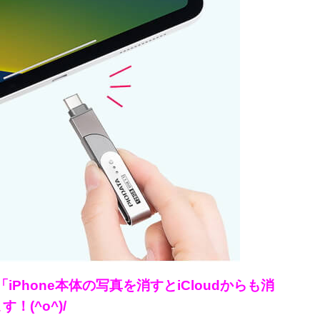
hone本体の写真を消すとiCloudからも消
(^o^)/