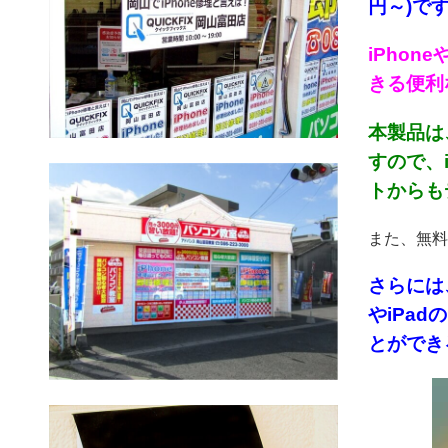
円～)です
iPho
きる便利
本製品は、
すので、
トからも
また、無料
さらには
やiPa
とができる