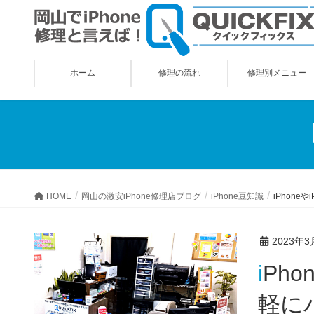
ホーム
修理の流れ
修理別メニュー
HOME
岡山の激安iPhone修理店ブログ
iPhone豆知識
iPhon
2023年3
iPhoneやiPadのデータ移行にPCは必要ナシ！“挿すだけ”でお手
軽に