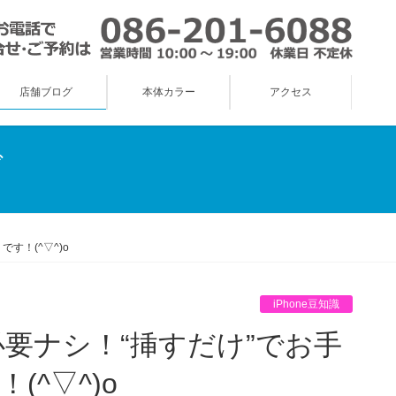
店舗ブログ
本体カラー
アクセス
グ
す！(^▽^)o
iPhone豆知識
^▽^)o