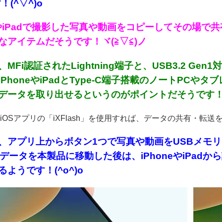
！(^▽^)o
neやiPadで撮影した写真や動画をコピーしてその場
なアイテムだそうです！ヾ(≧▽≦)ノ
MFi認証されたLightning端子と、USB3.2 Ge
iPhoneやiPadとType-C端子搭載のノートPC
データを取り出せるというのがポイントだそうです！(^
iOSアプリの「iXFlash」を使用すれば、データの共有・転送を
、アプリ上からボタン1つで写真や動画をUSBメモリ内
dのデータを本製品に移動した後は、iPhoneやiPa
ようです！(^o^)o