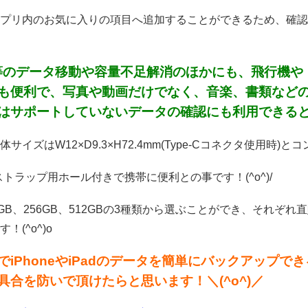
プリ内のお気に入りの項目へ追加することができるため、確認
ne等のデータ移動や容量不足解消のほかにも、飛行機
も便利で、写真や動画だけでなく、音楽、書類など
はサポートしていないデータの確認にも利用できるとの事
サイズはW12×D9.3×H72.4mm(Type-Cコネクタ使用時)
のストラップ用ホール付きで携帯に便利との事です！(^o^)/
GB、256GB、512GBの3種類から選ぶことができ、それぞれ直
！(^o^)o
でiPhoneやiPadのデータを簡単にバックアップでき
具合を防いで頂けたらと思います！＼(^o^)／