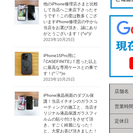
他のiPhone修理店さまと比較
して当店へご来店下さったそ
うです！この度は数多くござ
いますiPhone修理店の中から
当店をお選び頂き、誠にあり
がとうございます！(^o^)/
2023年10月25日
iPhone15Pro用に
｢CASEFINITE｣！思った以上
に最高な専用ケースとの事で
す！(^▽^)o
2023年10月25日
店舗名
iPhone液晶画面のダブル保
護！当店イチオシのガラスコ
営業時
ーティングの施工と、当店オ
リジナル液晶保護ガラスフィ
ルムの貼り付けをさせて頂
定休日
き、すごく綺麗になった！
と、大変お喜び頂きました！