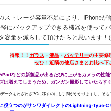
oneのストレージ容量不足により、iPhon
軽にバックアップできる機器を使ってバッ
タ容量を減らして頂けたらと思います！(^o
得報！！
ガラス
・
液晶
・
バッテリー
の主要修理
ぜひ！近隣の他店さまとお比べ下さい
neやiPadなどの新製品が出るたびに上がるカメラの
ズは増えてしまうため、ガンガン撮影していたらすぐ容
e内のデータをわざわざPCに移すのにも手間がかかりますし、そ
役立つのがサンワダイレクトのLightning-Type-C U