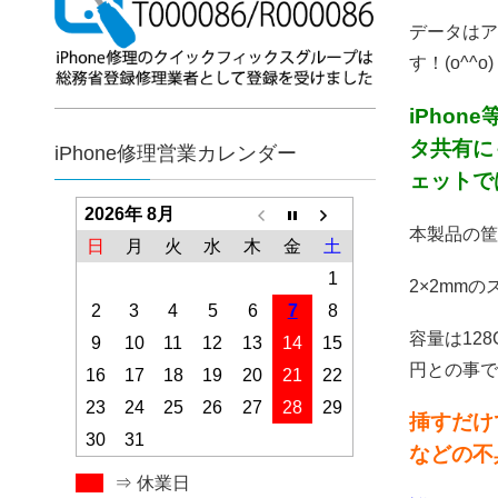
データはア
す！(o^^o)
iPho
タ共有に
iPhone修理営業カレンダー
ェットで
2026年 8月
本製品の筐体
日
月
火
水
木
金
土
1
2×2mm
2
3
4
5
6
7
8
容量は128
9
10
11
12
13
14
15
円との事です
16
17
18
19
20
21
22
23
24
25
26
27
28
29
挿すだけ
30
31
などの不
⇒ 休業日