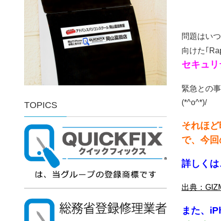
問題はいつ
向けた｢Rap
セキュリ
緊急との事
(*^o^*)/
TOPICS
それほど
で、今回
詳しくは
出典：
GI
また、i