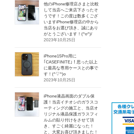
他のiPhone修理店さまと比較
して当店へご来店下さったそ
うです！この度は数多くござ
いますiPhone修理店の中から
当店をお選び頂き、誠にあり
がとうございます！(^o^)/
2023年10月25日
iPhone15Pro用に
｢CASEFINITE｣！思った以上
に最高な専用ケースとの事で
す！(^▽^)o
2023年10月25日
iPhone液晶画面のダブル保
護！当店イチオシのガラスコ
ーティングの施工と、当店オ
リジナル液晶保護ガラスフィ
ルムの貼り付けをさせて頂
き、すごく綺麗になった！
と、大変お喜び頂きました！