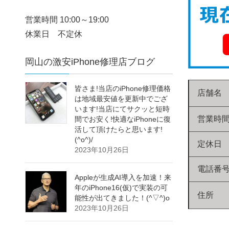
営業時間 10:00～19:00
休業日 不定休
岡山の激安iPhone修理店ブログ
皆さま!当店のiPhone修理価格
店舗名
は地域最安値を更新中でござ
います!当店にてサクッと短時
営業時
間でお安く!快適なiPhoneに復
活して頂けたらと思います!
(^o^)/
定休日
2023年10月26日
電話番
Appleが生成AI導入を加速！来
年のiPhone16(仮)で実装の可
住所
能性が出てきました！(^▽^)o
2023年10月26日