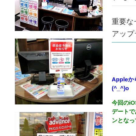
重要な
アップデ
Appl
(^_^)o
今回のi
デートであ
ンとなって