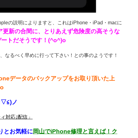
の説明によりますと、これはiPhone・iPad・macに
ア更新の合間に、とりあえず危険度の高そうな
トだそうです！(^o^)o
、なるべく早めに行って下さい！との事のようです！
oneデータのバックアップをお取り頂いた上
o
▽≦)ノ
リティ対応｣配信」
りとお気軽に
岡山でiPhone修理と言えば！ク