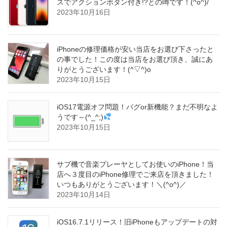
スでアクションボタン付き!?との噂です！(^o^)/
2023年10月16日
iPhoneの修理価格が安い当店をお選び下さったと
の事でした！この度は当店をお選び頂き、誠にあ
りがとうございます！(^▽^)o
2023年10月15日
iOS17電源オフ問題！バグor新機能？まだ不明なよ
うです～(^_^;)
2023年10月15日
サブ機で音楽プレーヤとしてお使いのiPhone！当
店へ３度目のiPhone修理でご来店を頂きました！
いつもありがとうございます！＼(^o^)／
2023年10月14日
iOS16.7.1リリース！旧iPhoneもアップデートの対