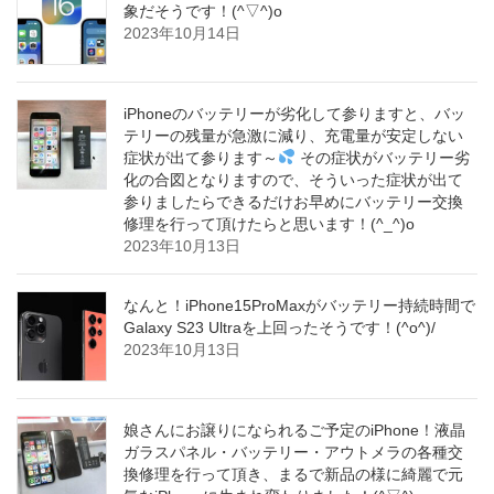
象だそうです！(^▽^)o
2023年10月14日
iPhoneのバッテリーが劣化して参りますと、バッ
テリーの残量が急激に減り、充電量が安定しない
症状が出て参ります～
その症状がバッテリー劣
化の合図となりますので、そういった症状が出て
参りましたらできるだけお早めにバッテリー交換
修理を行って頂けたらと思います！(^_^)o
2023年10月13日
なんと！iPhone15ProMaxがバッテリー持続時間で
Galaxy S23 Ultraを上回ったそうです！(^o^)/
2023年10月13日
娘さんにお譲りになられるご予定のiPhone！液晶
ガラスパネル・バッテリー・アウトメラの各種交
換修理を行って頂き、まるで新品の様に綺麗で元