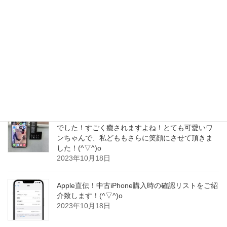
た！12シリーズですが、発売からのタイミング
で、一斉にバッテリー交換の時期を迎えている様
子でございます！(^_^)o
2023年10月19日
iPhone16Pro(仮)、Wi-Fi7と新しい5Gモデムでパフ
ォーマンスが向上すると予測されています！(≧∇≦)/
2023年10月19日
iPhoneの待ち受けは大変可愛らしい愛犬のお写真
でした！すごく癒されますよね！とても可愛いワ
ンちゃんで、私どももさらに笑顔にさせて頂きま
した！(^▽^)o
2023年10月18日
Apple直伝！中古iPhone購入時の確認リストをご紹
介致します！(^▽^)o
2023年10月18日