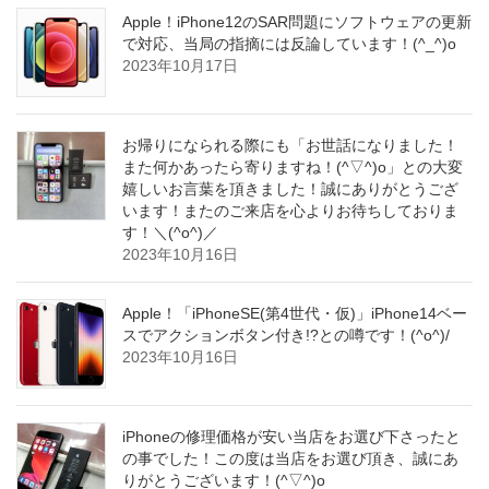
Apple！iPhone12のSAR問題にソフトウェアの更新
で対応、当局の指摘には反論しています！(^_^)o
2023年10月17日
お帰りになられる際にも「お世話になりました！
また何かあったら寄りますね！(^▽^)o」との大変
嬉しいお言葉を頂きました！誠にありがとうござ
います！またのご来店を心よりお待ちしておりま
す！＼(^o^)／
2023年10月16日
Apple！「iPhoneSE(第4世代・仮)」iPhone14ベー
スでアクションボタン付き!?との噂です！(^o^)/
2023年10月16日
iPhoneの修理価格が安い当店をお選び下さったと
の事でした！この度は当店をお選び頂き、誠にあ
りがとうございます！(^▽^)o