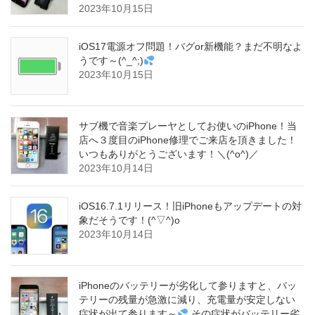
2023年10月15日
iOS17電源オフ問題！バグor新機能？まだ不明なよ
うです～(^_^;)
2023年10月15日
サブ機で音楽プレーヤとしてお使いのiPhone！当
店へ３度目のiPhone修理でご来店を頂きました！
いつもありがとうございます！＼(^o^)／
2023年10月14日
iOS16.7.1リリース！旧iPhoneもアップデートの対
象だそうです！(^▽^)o
2023年10月14日
iPhoneのバッテリーが劣化して参りますと、バッ
テリーの残量が急激に減り、充電量が安定しない
症状が出て参ります～
その症状がバッテリー劣