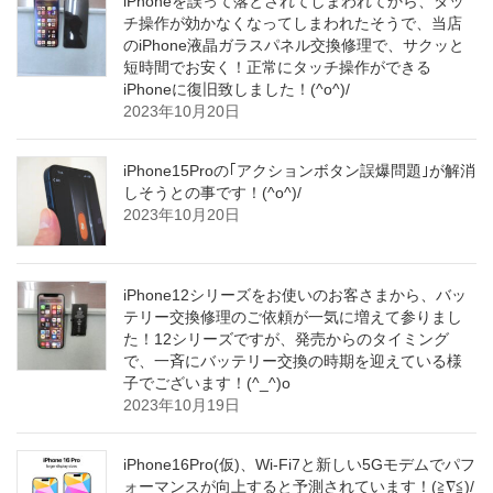
iPhoneを誤って落とされてしまわれてから、タッ
チ操作が効かなくなってしまわれたそうで、当店
のiPhone液晶ガラスパネル交換修理で、サクッと
短時間でお安く！正常にタッチ操作ができる
iPhoneに復旧致しました！(^o^)/
2023年10月20日
iPhone15Proの｢アクションボタン誤爆問題｣が解消
しそうとの事です！(^o^)/
2023年10月20日
iPhone12シリーズをお使いのお客さまから、バッ
テリー交換修理のご依頼が一気に増えて参りまし
た！12シリーズですが、発売からのタイミング
で、一斉にバッテリー交換の時期を迎えている様
子でございます！(^_^)o
2023年10月19日
iPhone16Pro(仮)、Wi-Fi7と新しい5Gモデムでパフ
ォーマンスが向上すると予測されています！(≧∇≦)/