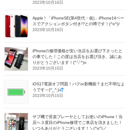
2023年10月16日
Apple！「iPhoneSE(第4世代・仮)」iPhone14ベー
スでアクションボタン付き!?との噂です！(^o^)/
2023年10月16日
iPhoneの修理価格が安い当店をお選び下さったと
の事でした！この度は当店をお選び頂き、誠にあ
りがとうございます！(^▽^)o
2023年10月15日
iOS17電源オフ問題！バグor新機能？まだ不明なよ
うです～(^_^;)
2023年10月15日
サブ機で音楽プレーヤとしてお使いのiPhone！当
店へ３度目のiPhone修理でご来店を頂きました！
いつもありがとうございます！＼(^o^)／