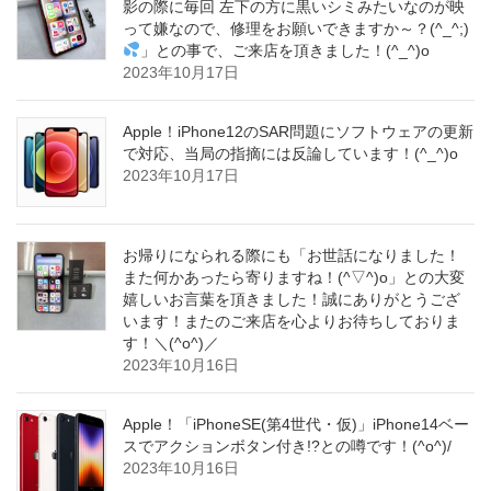
影の際に毎回 左下の方に黒いシミみたいなのが映
って嫌なので、修理をお願いできますか～？(^_^;)
」との事で、ご来店を頂きました！(^_^)o
2023年10月17日
Apple！iPhone12のSAR問題にソフトウェアの更新
で対応、当局の指摘には反論しています！(^_^)o
2023年10月17日
お帰りになられる際にも「お世話になりました！
また何かあったら寄りますね！(^▽^)o」との大変
嬉しいお言葉を頂きました！誠にありがとうござ
います！またのご来店を心よりお待ちしておりま
す！＼(^o^)／
2023年10月16日
Apple！「iPhoneSE(第4世代・仮)」iPhone14ベー
スでアクションボタン付き!?との噂です！(^o^)/
2023年10月16日