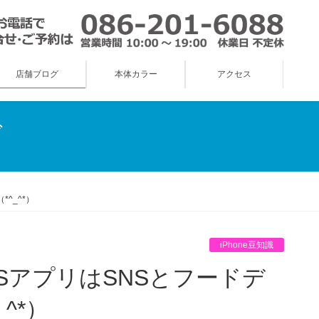
店舗ブログ
本体カラー
アクセス
グ
^_^*）
iPhone豆知識
^*）