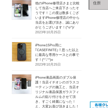
住所
他のiPhone修理店さまと比較
して当店へご来店下さったそ
うです！この度は数多くござ
いますiPhone修理店の中から
当店をお選び頂き、誠にあり
がとうございます！(^o^)/
2023年10月25日
iPhone15Pro用に
｢CASEFINITE｣！思った以上
に最高な専用ケースとの事で
す！(^▽^)o
2023年10月25日
iPhone液晶画面のダブル保
護！当店イチオシのガラスコ
ーティングの施工と、当店オ
リジナル液晶保護ガラスフィ
ルムの貼り付けをさせて頂
き、すごく綺麗になった！
と、大変お喜び頂きました！