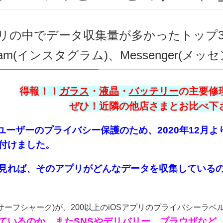
リの中でデータ収集量が多かったトップ3はF
agram(インスタグラム)、Messenger(
得報！！
ガラス
・
液晶
・
バッテリー
の主要修理
ぜひ！近隣の他店さまとお比べ下さい
eはユーザーのプライバシー保護のため、2020年12月
付けました。
見れば、そのアプリがどんなデータを収集している
ark(サーフシャーク)が、200以上のiOSアプリのプライバシーラ
ているのか、またSNSやデリバリー、ブラウザなど