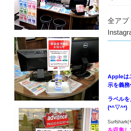
全アプ
Inst
Appl
示を義務
ラベルを
(*^▽^*)
Surfsh
を収集し