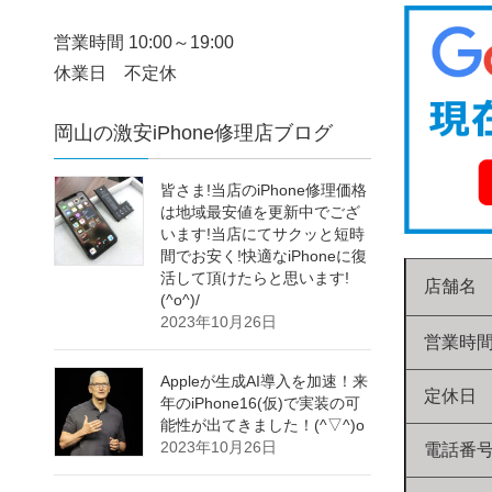
営業時間 10:00～19:00
休業日 不定休
岡山の激安iPhone修理店ブログ
皆さま!当店のiPhone修理価格
は地域最安値を更新中でござ
います!当店にてサクッと短時
間でお安く!快適なiPhoneに復
活して頂けたらと思います!
店舗名
(^o^)/
2023年10月26日
営業時
Appleが生成AI導入を加速！来
定休日
年のiPhone16(仮)で実装の可
能性が出てきました！(^▽^)o
2023年10月26日
電話番