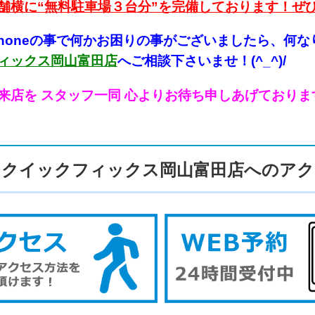
舗横に“無料駐車場３台分”を完備しております！ぜ
Phoneの事で何かお困り
の事がございましたら、何な
ィックス岡山富田店
へご相談下さいませ！(^_^)/
来店を スタッフ一同 心よりお待ち申しあげております！！
クイックフィックス岡山富田店へのアク