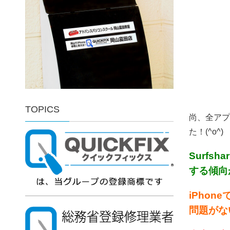
TOPICS
尚、全アプリ
た！(^o^)
Surf
する傾向
iPho
問題がな