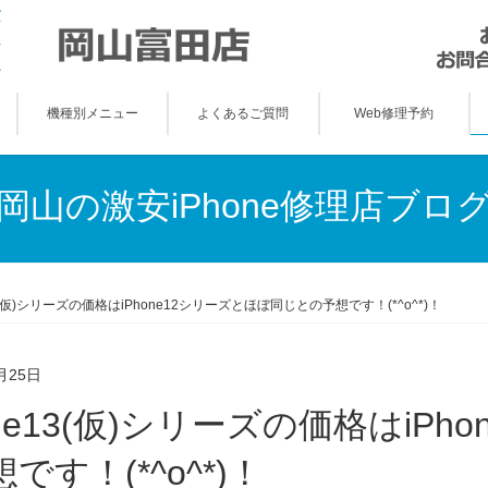
機種別メニュー
よくあるご質問
Web修理予約
岡山の激安iPhone修理店ブロ
13(仮)シリーズの価格はiPhone12シリーズとほぼ同じとの予想です！(*^o^*)！
月25日
です！(*^o^*)！