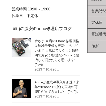
営業時間 10:00～19:00
営業時
休業日 不定休
定休日
岡山の激安iPhone修理店ブログ
電話番
皆さま!当店のiPhone修理価格
は地域最安値を更新中でござ
住所
います!当店にてサクッと短時
間でお安く!快適なiPhoneに復
活して頂けたらと思います!
(^o^)/
2023年10月26日
Appleが生成AI導入を加速！来
年のiPhone16(仮)で実装の可
能性が出てきました！(^▽^)o
2023年10月26日