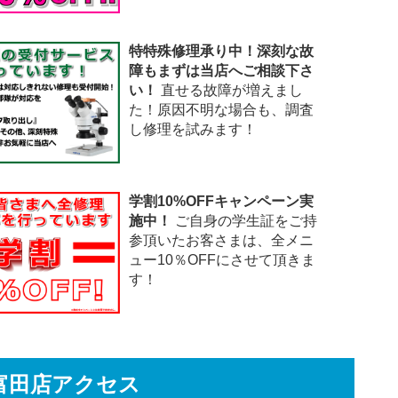
特特殊修理承り中！深刻な故
障もまずは当店へご相談下さ
い！
直せる故障が増えまし
た！原因不明な場合も、調査
し修理を試みます！
学割10%OFFキャンペーン実
施中！
ご自身の学生証をご持
参頂いたお客さまは、全メニ
ュー10％OFFにさせて頂きま
す！
富田店アクセス