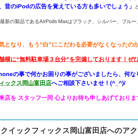
、昔のiPodの広告を覚えている方も多いでしょう」
最新の製品であるAirPods Maxはブラック、シルバー、ブ
気となり、もう”白”にこだわる必要がなくなったのかもし
舗横に“無料駐車場３台分”を完備しております！ぜ
Phoneの事で何かお困り
の事がございましたら、何な
ィックス岡山富田店
へご相談下さいませ！(^_^)/
来店を スタッフ一同 心よりお待ち申しあげております！！
クイックフィックス岡山富田店へのアク