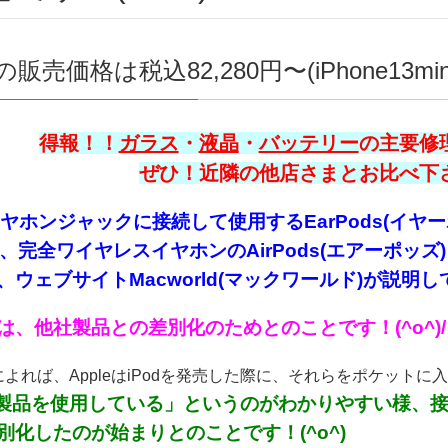
販売価格は税込82,280円〜(iPhone13min
得報！！
ガラス
・
液晶
・
バッテリー
の主要修理
ぜひ！近隣の他店さまとお比べ下さい
イヤホンジャックに接続して使用するEarPods(イヤーポ
ods、完全ワイヤレスイヤホンのAirPods(エアー
ウェブサイトMacworld(マックワールド)が説明して
は、他社製品との差別化のためとのことです！(^o^)/
rldによれば、AppleはiPodを発売した際に、それらをポケ
le製品を使用している」というのがわかりやすい様、接
別化したのが始まりとのことです！(^o^)