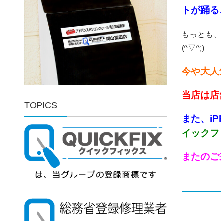
トが踊る
もっとも、
(^▽^;)
今や大人
当店は店
TOPICS
また、i
イックフ
またのご