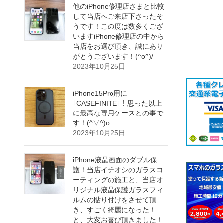
他のiPhone修理店さまと比較
して当店へご来店下さったそ
うです！この度は数多くござ
いますiPhone修理店の中から
当店をお選び頂き、誠にあり
がとうございます！(^o^)/
2023年10月25日
iPhone15Pro用に
｢CASEFINITE｣！思った以上
に最高な専用ケースとの事で
す！(^▽^)o
2023年10月25日
iPhone液晶画面のダブル保
護！当店イチオシのガラスコ
ーティングの施工と、当店オ
リジナル液晶保護ガラスフィ
ルムの貼り付けをさせて頂
き、すごく綺麗になった！
と、大変お喜び頂きました！