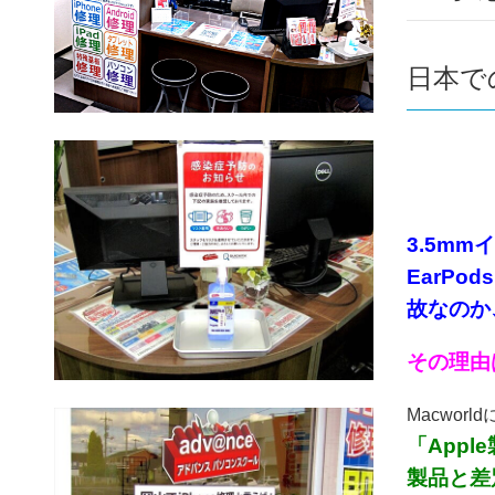
日本での
3.5mm
EarP
故なのか、
その理由
Macwo
「App
製品と差