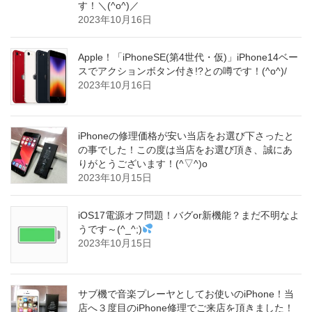
す！＼(^o^)／
2023年10月16日
Apple！「iPhoneSE(第4世代・仮)」iPhone14ベー
スでアクションボタン付き!?との噂です！(^o^)/
2023年10月16日
iPhoneの修理価格が安い当店をお選び下さったと
の事でした！この度は当店をお選び頂き、誠にあ
りがとうございます！(^▽^)o
2023年10月15日
iOS17電源オフ問題！バグor新機能？まだ不明なよ
うです～(^_^;)
2023年10月15日
サブ機で音楽プレーヤとしてお使いのiPhone！当
店へ３度目のiPhone修理でご来店を頂きました！