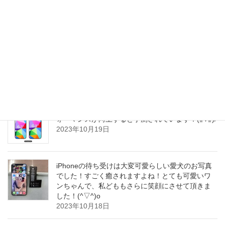
iPhone12シリーズをお使いのお客さまから、バッ
テリー交換修理のご依頼が一気に増えて参りまし
た！12シリーズですが、発売からのタイミング
で、一斉にバッテリー交換の時期を迎えている様
子でございます！(^_^)o
2023年10月19日
iPhone16Pro(仮)、Wi-Fi7と新しい5Gモデムでパフ
ォーマンスが向上すると予測されています！(≧∇≦)/
2023年10月19日
iPhoneの待ち受けは大変可愛らしい愛犬のお写真
でした！すごく癒されますよね！とても可愛いワ
ンちゃんで、私どももさらに笑顔にさせて頂きま
した！(^▽^)o
2023年10月18日