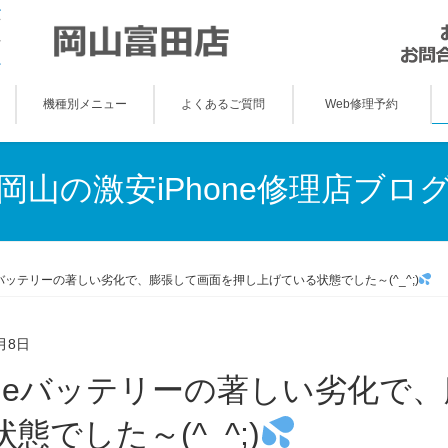
機種別メニュー
よくあるご質問
Web修理予約
岡山の激安iPhone修理店ブロ
neバッテリーの著しい劣化で、膨張して画面を押し上げている状態でした～(^_^;)
月8日
態でした～(^_^;)