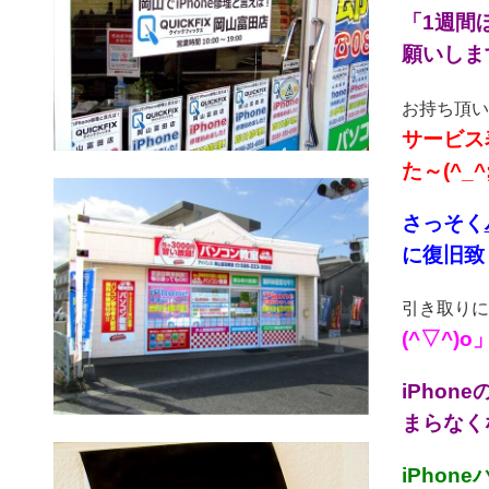
「1週間
願いします
お持ち頂い
サービス
た～(^_^;
さっそく
に復旧致し
引き取りに
(^▽^)
iPho
まらなく
iPho