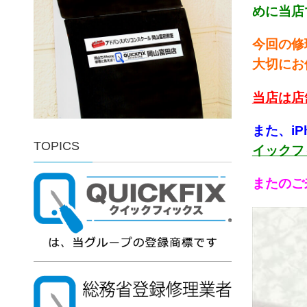
めに当店
今回の修
大切にお
当店は店
また、i
TOPICS
イックフ
またのご