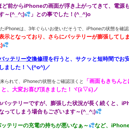
ほど前からiPhoneの画面が浮き上がってきて、電
～(^_^;)
」との事でした！(^_^)o
たiPhoneは、3年ぐらいお使いだそうで、iPhoneの状態を確
表示となっており、さらにバッテリーが膨張してし
)
バッテリー交換修理
を行うと、サクッと短時間でお安
ました！＼(^o^)／
「画面もきちんと
来られて、iPhoneの状態をご確認頂くと
o」と、大変お喜び頂きました！ヾ(≧▽≦)ノ
neのバッテリーですが、膨張した状況が長く続くと、i
なってしまう場合もございます～(^_^;)
neバッテリーの充電の持ちが悪いなぁ～
など、iPh