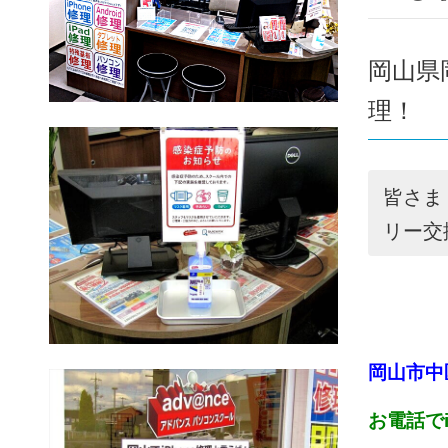
岡山県
理！
皆さま
リー交
岡山市中
お電話で