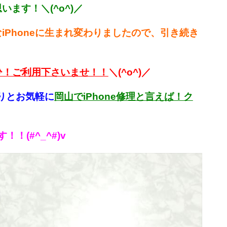
ます！＼(^o^)／
Phoneに生まれ変わりましたので、引き続き
ひ！ご利用下さいませ！！
＼(^o^)／
りとお気軽に
岡山でiPhone修理と言えば！ク
(#^_^#)v