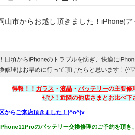
岡山市からお越し頂きました！iPhone(ア
！日頃からiPhoneのトラブルを防ぎ、快適にiPho
換修理はお早めに行って頂けたらと思います！(^▽^
得報！！
ガラス
・
液晶
・
バッテリー
の主要修理
ぜひ！近隣の他店さまとお比べ下さい
区から
ご来店頂きました！
(^o^)v
iPhone11Proのバッテリー交換修理のご予約を頂き