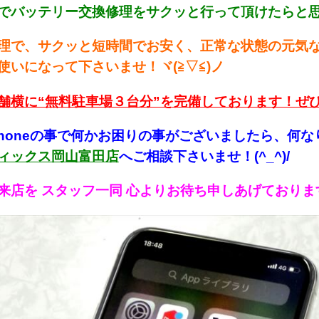
で
バッテリー交換修理をサクッと行って頂けたらと思い
理で、サクッと短時間でお安く、正常な状態の元気なi
使いになって下さいませ！ヾ(≧▽≦)ノ
舗横に“無料駐車場３台分”を完備しております！ぜ
Phoneの事で何かお困り
の事がございましたら、何な
ィックス岡山富田店
へご相談下さいませ！(^_^)/
来店を スタッフ一同 心よりお待ち申しあげております！！