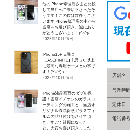
他のiPhone修理店さまと比較
して当店へご来店下さったそ
うです！この度は数多くござ
いますiPhone修理店の中から
当店をお選び頂き、誠にあり
がとうございます！(^o^)/
2023年10月25日
iPhone15Pro用に
｢CASEFINITE｣！思った以上
に最高な専用ケースとの事で
す！(^▽^)o
店舗名
2023年10月25日
営業時
iPhone液晶画面のダブル保
護！当店イチオシのガラスコ
定休日
ーティングの施工と、当店オ
リジナル液晶保護ガラスフィ
ルムの貼り付けをさせて頂
電話番
き、すごく綺麗になった！
と、大変お喜び頂きました！