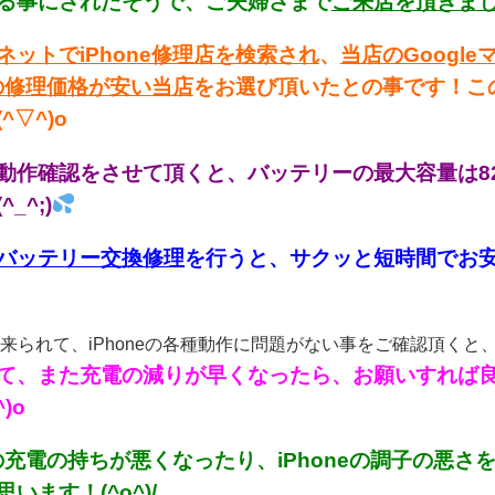
る事にされたそうで、ご夫婦さまで
ご来店を頂きま
ネットでiPhone修理店を検索され
、
当店のGoogl
eの修理価格が安い当店
をお選び頂いたとの事です！こ
^▽^)o
動作確認をさせて頂くと、バッテリーの最大容量は8
_^;)
バッテリー交換修理
を行うと、サクッと短時間でお安
来られて、iPhoneの各種動作に問題がない事をご確認頂くと
て、また充電の減りが早くなったら、お願いすれば良い
)o
neの充電の持ちが悪くなったり、iPhoneの調子の
います！(^o^)/