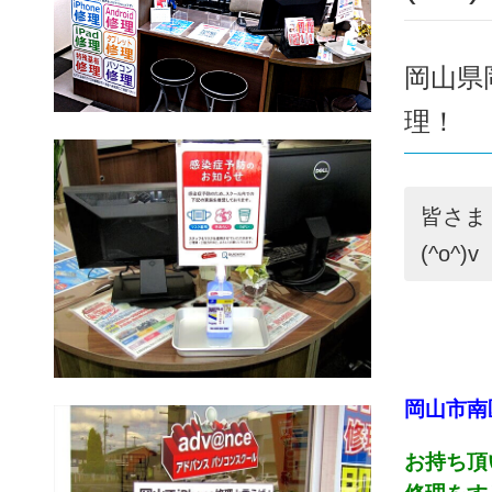
岡山県
理！
皆さま
(^o^)v
岡山市南
お持ち頂