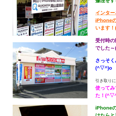
修理
をす
インター
iPhon
います！(
受付時の
でした～(^
さっそく
(^▽^)o
引き取りに
使ってみ
た！(^▽^
iPho
けたらと思