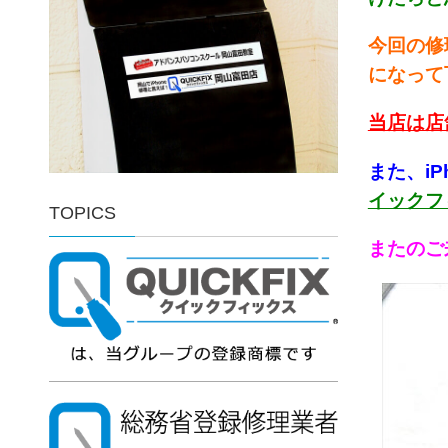
今回の修
になって
当店は店
また、i
イックフ
TOPICS
またのご