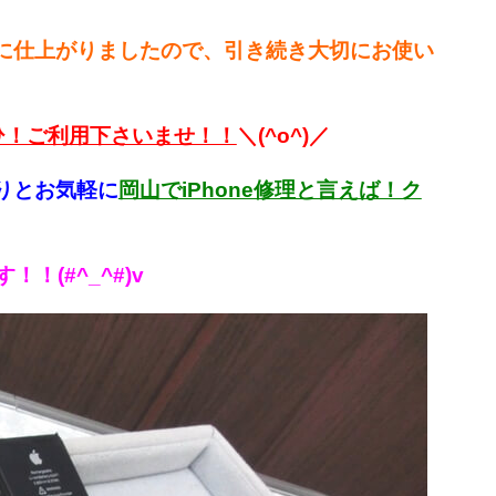
eに仕上がりましたので、引き続き大切にお使い
ひ！ご利用下さいませ！！
＼(^o^)／
りとお気軽に
岡山でiPhone修理と言えば！ク
(#^_^#)v