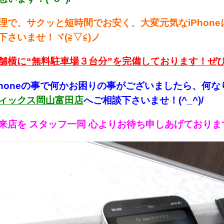
理で、サクッと短時間でお安く、大変元気なiPhon
下さいませ！ヾ(≧▽≦)ノ
舗横に“無料駐車場３台分”を完備しております！ぜ
Phoneの事で何かお困り
の事がございましたら、何な
ィックス岡山富田店
へご相談下さいませ！(^_^)/
来店を スタッフ一同 心よりお待ち申しあげております！！