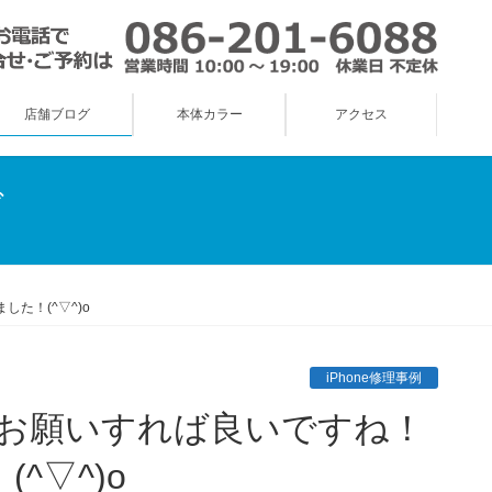
店舗ブログ
本体カラー
アクセス
グ
た！(^▽^)o
iPhone修理事例
^▽^)o