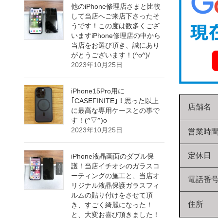
他のiPhone修理店さまと比較
して当店へご来店下さったそ
うです！この度は数多くござ
いますiPhone修理店の中から
当店をお選び頂き、誠にあり
がとうございます！(^o^)/
2023年10月25日
iPhone15Pro用に
｢CASEFINITE｣！思った以上
店舗名
に最高な専用ケースとの事で
す！(^▽^)o
2023年10月25日
営業時
定休日
iPhone液晶画面のダブル保
護！当店イチオシのガラスコ
ーティングの施工と、当店オ
電話番
リジナル液晶保護ガラスフィ
ルムの貼り付けをさせて頂
住所
き、すごく綺麗になった！
と、大変お喜び頂きました！