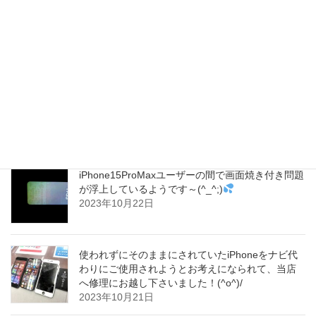
iPhone15が中国で販売不振だそうで、パンデミッ
クの影響をまだ受けていると言われています～
(^_^;)
2023年10月23日
当店では店舗横に無料駐車場を３台分完備してお
ります！お車でのご来店がしやすく、大変多くの
お客さまへお喜び頂いています！(^▽^)o
2023年10月22日
iPhone15ProMaxユーザーの間で画面焼き付き問題
が浮上しているようです～(^_^;)
2023年10月22日
使われずにそのままにされていたiPhoneをナビ代
わりにご使用されようとお考えになられて、当店
へ修理にお越し下さいました！(^o^)/
2023年10月21日