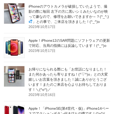
iPhoneのアウトカメラが破損していたようで、撮
影の際に毎回 左下の方に黒いシミみたいなのが映
って嫌なので、修理をお願いできますか～？(^_^;)
」との事で、ご来店を頂きました！(^_^)o
2023年10月17日
Apple！iPhone12のSAR問題にソフトウェアの更新
で対応、当局の指摘には反論しています！(^_^)o
2023年10月17日
お帰りになられる際にも「お世話になりました！
また何かあったら寄りますね！(^▽^)o」との大変
嬉しいお言葉を頂きました！誠にありがとうござ
います！またのご来店を心よりお待ちしておりま
す！＼(^o^)／
2023年10月16日
Apple！「iPhoneSE(第4世代・仮)」iPhone14ベー
スでアクションボタン付き!?との噂です！(^o^)/