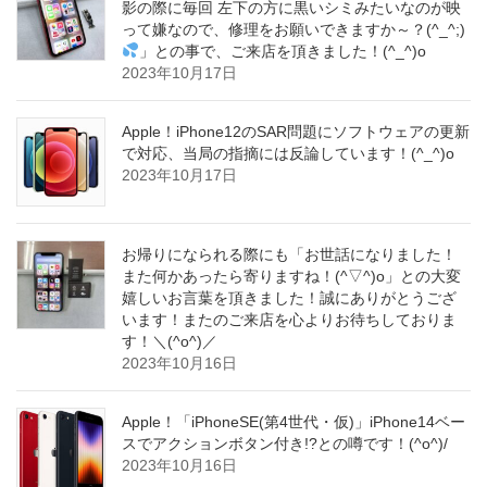
影の際に毎回 左下の方に黒いシミみたいなのが映
って嫌なので、修理をお願いできますか～？(^_^;)
」との事で、ご来店を頂きました！(^_^)o
2023年10月17日
Apple！iPhone12のSAR問題にソフトウェアの更新
で対応、当局の指摘には反論しています！(^_^)o
2023年10月17日
お帰りになられる際にも「お世話になりました！
また何かあったら寄りますね！(^▽^)o」との大変
嬉しいお言葉を頂きました！誠にありがとうござ
います！またのご来店を心よりお待ちしておりま
す！＼(^o^)／
2023年10月16日
Apple！「iPhoneSE(第4世代・仮)」iPhone14ベー
スでアクションボタン付き!?との噂です！(^o^)/
2023年10月16日