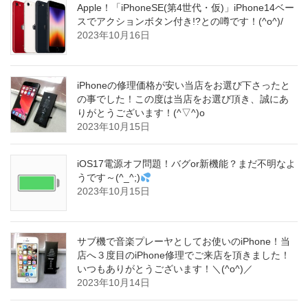
Apple！「iPhoneSE(第4世代・仮)」iPhone14ベー
スでアクションボタン付き!?との噂です！(^o^)/
2023年10月16日
iPhoneの修理価格が安い当店をお選び下さったと
の事でした！この度は当店をお選び頂き、誠にあ
りがとうございます！(^▽^)o
2023年10月15日
iOS17電源オフ問題！バグor新機能？まだ不明なよ
うです～(^_^;)
2023年10月15日
サブ機で音楽プレーヤとしてお使いのiPhone！当
店へ３度目のiPhone修理でご来店を頂きました！
いつもありがとうございます！＼(^o^)／
2023年10月14日