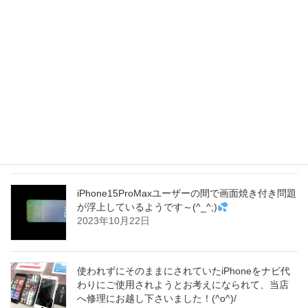
iPhone15が中国で販売不振だそうで、パンデミッ
クの影響をまだ受けていると言われています～
(^_^;)
2023年10月23日
当店では店舗横に無料駐車場を３台分完備してお
ります！お車でのご来店がしやすく、大変多くの
お客さまへお喜び頂いています！(^▽^)o
2023年10月22日
iPhone15ProMaxユーザーの間で画面焼き付き問題
が浮上しているようです～(^_^;)
2023年10月22日
使われずにそのままにされていたiPhoneをナビ代
わりにご使用されようとお考えになられて、当店
へ修理にお越し下さいました！(^o^)/