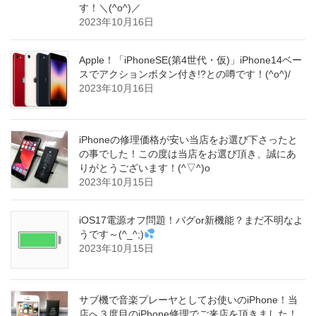
す！＼(^o^)／
2023年10月16日
Apple！「iPhoneSE(第4世代・仮)」iPhone14ベー
スでアクションボタン付き!?との噂です！(^o^)/
2023年10月16日
iPhoneの修理価格が安い当店をお選び下さったと
の事でした！この度は当店をお選び頂き、誠にあ
りがとうございます！(^▽^)o
2023年10月15日
iOS17電源オフ問題！バグor新機能？まだ不明なよ
うです～(^_^;)
2023年10月15日
サブ機で音楽プレーヤとしてお使いのiPhone！当
店へ３度目のiPhone修理でご来店を頂きました！