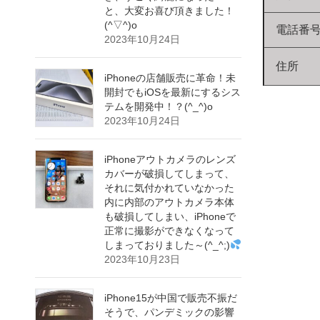
と、大変お喜び頂きました！
(^▽^)o
電話番
2023年10月24日
住所
iPhoneの店舗販売に革命！未
開封でもiOSを最新にするシス
テムを開発中！？(^_^)o
2023年10月24日
iPhoneアウトカメラのレンズ
カバーが破損してしまって、
それに気付かれていなかった
内に内部のアウトカメラ本体
も破損してしまい、iPhoneで
正常に撮影ができなくなって
しまっておりました～(^_^;)
2023年10月23日
iPhone15が中国で販売不振だ
そうで、パンデミックの影響