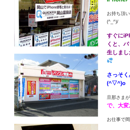
お持ち頂い
(^_^)/
すぐにi
くと、バ
生しまし
さっそく
(^▽^)o
旦那さまが
で、大変
お仕事で岡