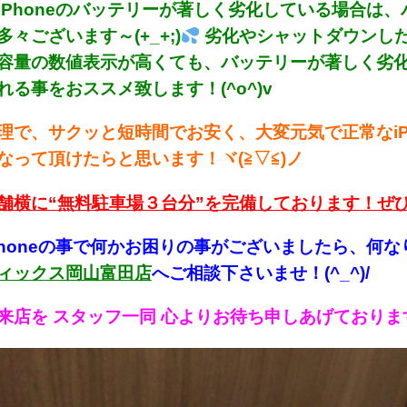
iPhoneのバッテリーが著しく劣化している場合は
々ございます～(+_+;)
劣化やシャットダウンし
容量の数値表示が高くても、バッテリーが著しく劣
れる事をおススメ致します！(^o^)v
理で、サクッと短時間でお安く、大変元気で正常なiP
なって頂けたらと思います！ヾ(≧▽≦)ノ
舗横に“無料駐車場３台分”を完備しております！ぜ
Phoneの事で何かお困り
の事がございましたら、何な
ィックス岡山富田店
へご相談下さいませ！(^_^)/
来店を スタッフ一同 心よりお待ち申しあげております！！