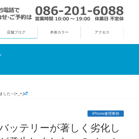
店舗ブログ
本体カラー
アクセス
グ
～(+_+;)
iPhone修理事例