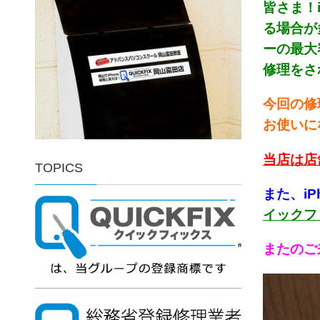
皆さま！
る場合が多
ーの最大
修理をさ
今回の修
お使いに
当店は店
TOPICS
また、i
イックフ
またのご