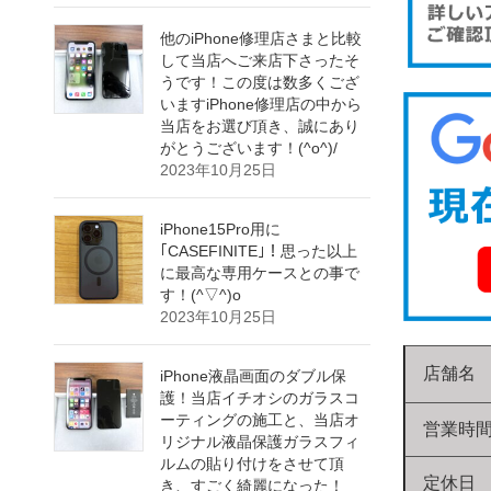
他のiPhone修理店さまと比較
して当店へご来店下さったそ
うです！この度は数多くござ
いますiPhone修理店の中から
当店をお選び頂き、誠にあり
がとうございます！(^o^)/
2023年10月25日
iPhone15Pro用に
｢CASEFINITE｣！思った以上
に最高な専用ケースとの事で
す！(^▽^)o
2023年10月25日
店舗名
iPhone液晶画面のダブル保
護！当店イチオシのガラスコ
ーティングの施工と、当店オ
営業時
リジナル液晶保護ガラスフィ
ルムの貼り付けをさせて頂
定休日
き、すごく綺麗になった！