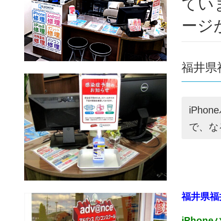
てい
ージ
福井県
iPh
で、な
福井県福
iPho