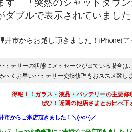
ます」「突然のシャットダウン
がダブルで表示されていました～(
福井市からお越し頂きました！iPhone(
oneバッテリーの状態にメッセージが出ている場合
るべくお早いバッテリー交換修理をおススメ致します！
得報！！
ガラス
・
液晶
・
バッテリー
の主要修理
ぜひ！近隣の他店さまとお比べ下さい
井市から
ご来店頂きました！
＼(^o^)／
neバッテリーの交換修理にご夫婦で
ご来店頂きました！