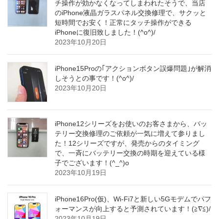
チ操作が効かなくなってしまわれたそうで、当店
のiPhone液晶ガラスパネル交換修理で、サクッと
短時間でお安く！正常にタッチ操作ができる
iPhoneに復旧致しました！(^o^)/
2023年10月20日
iPhone15Proの｢アクションボタン誤爆問題｣が解消
しそうとの事です！(^o^)/
2023年10月20日
iPhone12シリーズをお使いのお客さまから、バッ
テリー交換修理のご依頼が一気に増えて参りまし
た！12シリーズですが、発売からのタイミング
で、一斉にバッテリー交換の時期を迎えている様
子でございます！(^_^)o
2023年10月19日
iPhone16Pro(仮)、Wi-Fi7と新しい5Gモデムでパフ
ォーマンスが向上すると予測されています！(≧∇≦)/
2023年10月19日