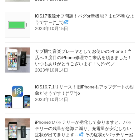
iOS17電源オフ問題！バグor新機能？まだ不明なよ
うです～(^_^;)
2023年10月15日
サブ機で音楽プレーヤとしてお使いのiPhone！当
店へ３度目のiPhone修理でご来店を頂きました！
いつもありがとうございます！＼(^o^)／
2023年10月14日
iOS16.7.1リリース！旧iPhoneもアップデートの対
象だそうです！(^▽^)o
2023年10月14日
iPhoneのバッテリーが劣化して参りますと、バッ
テリーの残量が急激に減り、充電量が安定しない
症状が出て参ります～
その症状がバッテリー劣