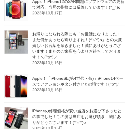
Apple！iPhone12のSAR問題にソフトウェアの更新
で対応、当局の指摘には反論しています！(^_^)o
2023年10月17日
お帰りになられる際にも「お世話になりました！
また何かあったら寄りますね！(^▽^)o」との大変
嬉しいお言葉を頂きました！誠にありがとうござ
います！またのご来店を心よりお待ちしておりま
す！＼(^o^)／
2023年10月16日
Apple！「iPhoneSE(第4世代・仮)」iPhone14ベー
スでアクションボタン付き!?との噂です！(^o^)/
2023年10月16日
iPhoneの修理価格が安い当店をお選び下さったと
の事でした！この度は当店をお選び頂き、誠にあ
りがとうございます！(^▽^)o
2023年10月15日