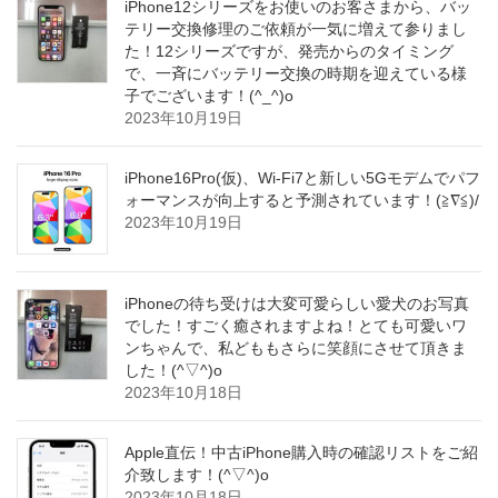
iPhone12シリーズをお使いのお客さまから、バッ
テリー交換修理のご依頼が一気に増えて参りまし
た！12シリーズですが、発売からのタイミング
で、一斉にバッテリー交換の時期を迎えている様
子でございます！(^_^)o
2023年10月19日
iPhone16Pro(仮)、Wi-Fi7と新しい5Gモデムでパフ
ォーマンスが向上すると予測されています！(≧∇≦)/
2023年10月19日
iPhoneの待ち受けは大変可愛らしい愛犬のお写真
でした！すごく癒されますよね！とても可愛いワ
ンちゃんで、私どももさらに笑顔にさせて頂きま
した！(^▽^)o
2023年10月18日
Apple直伝！中古iPhone購入時の確認リストをご紹
介致します！(^▽^)o
2023年10月18日