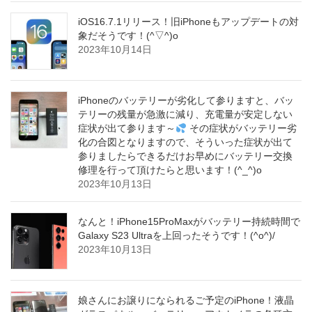
iOS16.7.1リリース！旧iPhoneもアップデートの対
象だそうです！(^▽^)o
2023年10月14日
iPhoneのバッテリーが劣化して参りますと、バッ
テリーの残量が急激に減り、充電量が安定しない
症状が出て参ります～
その症状がバッテリー劣
化の合図となりますので、そういった症状が出て
参りましたらできるだけお早めにバッテリー交換
修理を行って頂けたらと思います！(^_^)o
2023年10月13日
なんと！iPhone15ProMaxがバッテリー持続時間で
Galaxy S23 Ultraを上回ったそうです！(^o^)/
2023年10月13日
娘さんにお譲りになられるご予定のiPhone！液晶