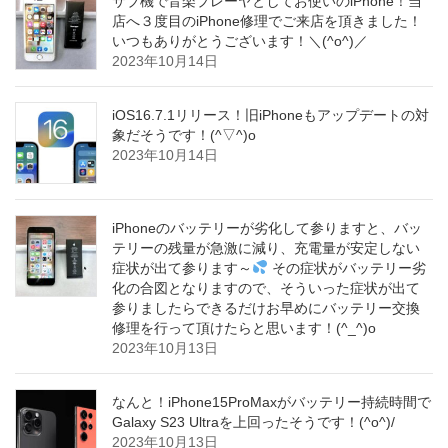
サブ機で音楽プレーヤとしてお使いのiPhone！当
店へ３度目のiPhone修理でご来店を頂きました！
いつもありがとうございます！＼(^o^)／
2023年10月14日
iOS16.7.1リリース！旧iPhoneもアップデートの対
象だそうです！(^▽^)o
2023年10月14日
iPhoneのバッテリーが劣化して参りますと、バッ
テリーの残量が急激に減り、充電量が安定しない
症状が出て参ります～
その症状がバッテリー劣
化の合図となりますので、そういった症状が出て
参りましたらできるだけお早めにバッテリー交換
修理を行って頂けたらと思います！(^_^)o
2023年10月13日
なんと！iPhone15ProMaxがバッテリー持続時間で
Galaxy S23 Ultraを上回ったそうです！(^o^)/
2023年10月13日