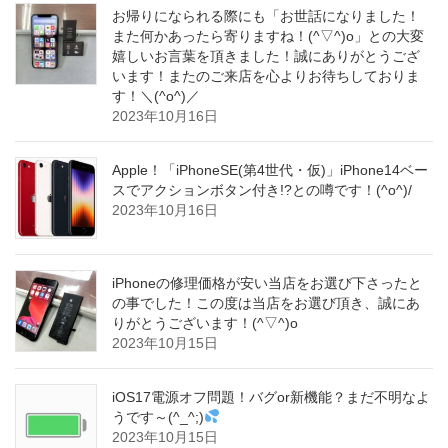
お帰りになられる際にも「お世話になりました！
また何かあったら寄りますね！(^▽^)o」との大変
嬉しいお言葉を頂きました！誠にありがとうござ
います！またのご来店を心よりお待ちしておりま
す！＼(^o^)／
2023年10月16日
Apple！「iPhoneSE(第4世代・仮)」iPhone14ベー
スでアクションボタン付き!?との噂です！(^o^)/
2023年10月16日
iPhoneの修理価格が安い当店をお選び下さったと
の事でした！この度は当店をお選び頂き、誠にあ
りがとうございます！(^▽^)o
2023年10月15日
iOS17電源オフ問題！バグor新機能？まだ不明なよ
うです～(^_^;)
2023年10月15日